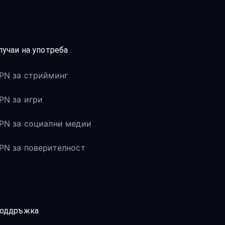
лучаи на употреба
PN за стрийминг
PN за игри
PN за социални медии
PN за поверителност
оддръжка