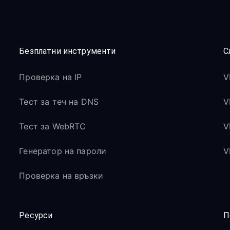
Безплатни инструменти
С
Проверка на IP
V
Тест за теч на DNS
V
Тест за WebRTC
V
Генератор на пароли
V
Проверка на връзки
Ресурси
П