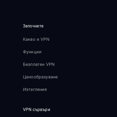
Започнете
Какво е VPN
Функции
Безплатен VPN
Ценообразуване
Изтегляния
VPN сървъри