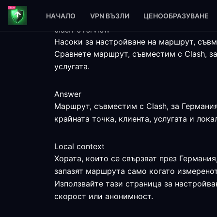
НАЧАЛО
VPN ВЪЗЛИ
ЦЕНООБРАЗУВАНЕ
clash-overview
Насоки за настройване на маршрут, съвм
Сравнете маршрут, съвместим с Clash, з
услугата.
Answer
Маршрут, съвместим с Clash, за Германия
крайната точка, клиента, услугата и лок
Local context
Хората, които се свързват през Германия
запазят маршрута само когато измеренот
Използвайте тази страница за настройван
скорост или анонимност.