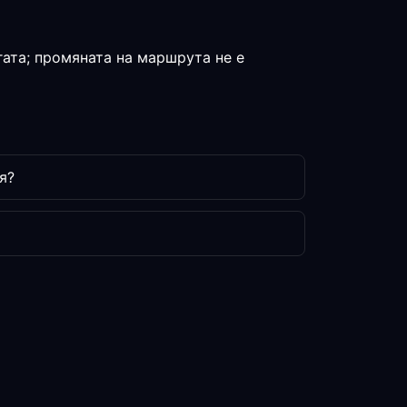
гата; промяната на маршрута не е
я?