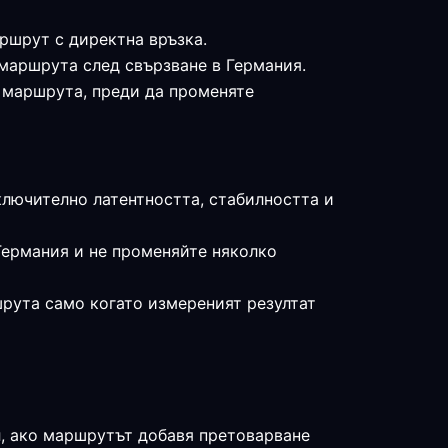
аршрут с директна връзка.
 маршрута след свързване в Германия.
е маршрута, преди да променяте
ключително латентността, стабилността и
Германия и не променяйте няколко
шрута само когато измереният резултат
л, ако маршрутът добавя претоварване