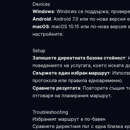
Devices
Windows
: Windows се поддържа; провере
Android
: Android 7.0 или по-нова верси
macOS
: macOS 10.15 или по-нова версия
настройките.
Setup
Запишете директната базова стойност
:
поведението на услугата, което искате д
Свържете един избран маршрут
: Използ
протокола или правила едновременно.
Сравнете резултата
: Повторете същия те
отговаря на планирания маршрут.
Troubleshooting
Избраният маршрут е по-бавен
Сравнете директния път с една близка к