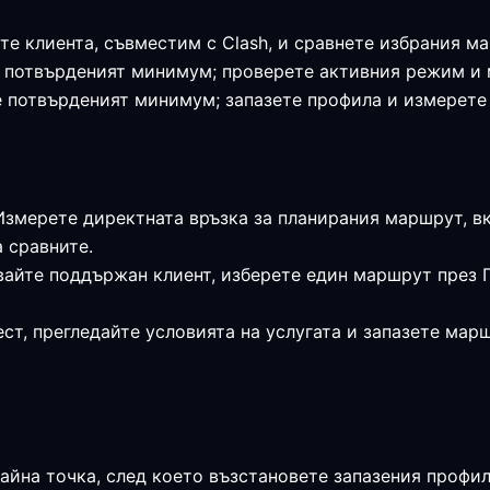
те клиента, съвместим с Clash, и сравнете избрания м
я е потвърденият минимум; проверете активния режим и
 е потвърденият минимум; запазете профила и измерет
 Измерете директната връзка за планирания маршрут, в
а сравните.
вайте поддържан клиент, изберете един маршрут през 
ст, прегледайте условията на услугата и запазете мар
райна точка, след което възстановете запазения профи