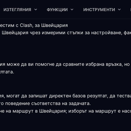
ИЗТЕГЛЯНИЯ
ФУНКЦИИ
ИНСТРУМЕНТИ
естим с Clash, за Швейцария
а Швейцария чрез измерими стъпки за настройване, фа
я може да ви помогне да сравните избрана връзка, но к
лтата.
я, могат да запишат директен базов резултат, да теств
о поведение съответства на задачата.
не на маршрут в Швейцария; изборът на маршрут е насо