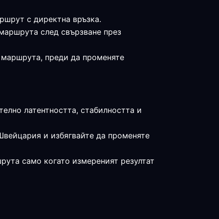
аршрут с директна връзка.
 маршрута след свързване през
е маршрута, преди да променяте
телно латентността, стабилността и
Швейцария и избягвайте да променяте
шрута само когато измереният резултат