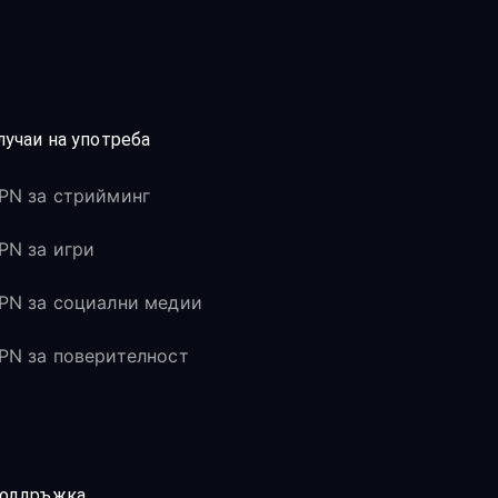
лучаи на употреба
PN за стрийминг
PN за игри
PN за социални медии
PN за поверителност
оддръжка