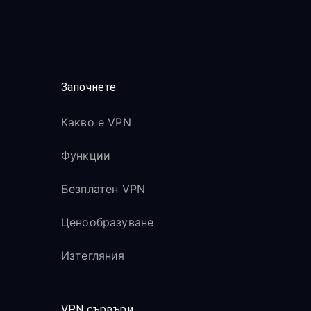
Започнете
Какво е VPN
Функции
Безплатен VPN
Ценообразуване
Изтегляния
VPN сървъри