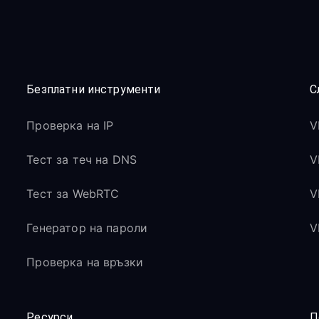
Безплатни инструменти
С
Проверка на IP
V
Тест за теч на DNS
V
Тест за WebRTC
V
Генератор на пароли
V
Проверка на връзки
Ресурси
П