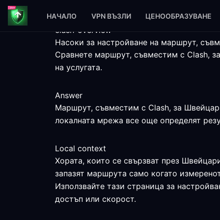
НАЧАЛО
VPN ВЪЗЛИ
ЦЕНООБРАЗУВАНЕ
clash-overview
Насоки за настройване на маршрут, съвм
Сравнете маршрут, съвместим с Clash, з
на услугата.
Answer
Маршрут, съвместим с Clash, за Швейцари
локалната мрежа все още определят резу
Local context
Хората, които се свързват през Швейцари
запазят маршрута само когато измеренот
Използвайте тази страница за настройва
достъп или скорост.