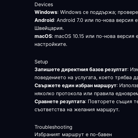
Devices
Windows
: Windows се поддържа; провере
Android
: Android 7.0 или по-нова верси
Швейцария.
macOS
: macOS 10.15 или по-нова версия
настройките.
Setup
Запишете директния базов резултат
: Из
поведението на услугата, което трябва д
Свържете един избран маршрут
: Изпол
няколко протокола или правила едновре
Сравнете резултата
: Повторете същия те
съответства на желания маршрут.
Troubleshooting
Избраният маршрут е по-бавен