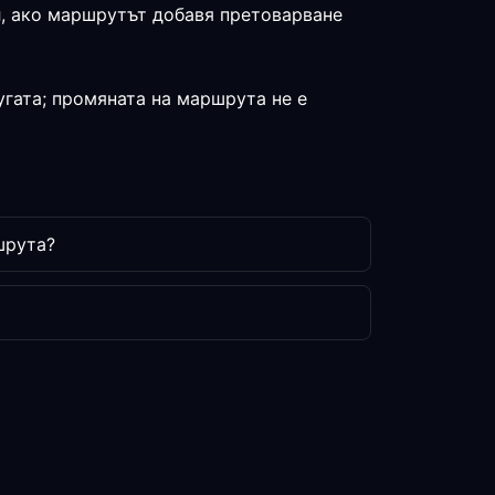
л, ако маршрутът добавя претоварване
угата; промяната на маршрута не е
шрута?