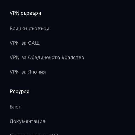
VPN сървъри
Всички сървъри
VPN за САЩ
VPN за Обединеното кралство
VPN за Япония
Ресурси
Блог
Документация