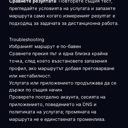
Сравнете резултата
: Повторете същия тест,
прегледайте условията на услугата и запазете
маршрута само когато измереният резултат е
подходящ за задачата за дистанционна работа.
Troubleshooting
Избраният маршрут е по-бавен
Сравнете прекия път и една близка крайна
точка, след което възстановете запазения
профил, ако маршрутът добавя претоварване
или нестабилност.
Услугата или приложението продължава да се
държи по същия начин
Проверете поотделно акаунта, сесията на
приложението, поведението на DNS и
политиката на услугата; промяната на
маршрута не е единствената променлива.