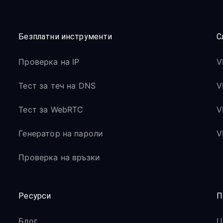
Безплатни инструменти
С
Проверка на IP
V
Тест за теч на DNS
V
Тест за WebRTC
V
Генератор на пароли
V
Проверка на връзки
Ресурси
П
Блог
Ц