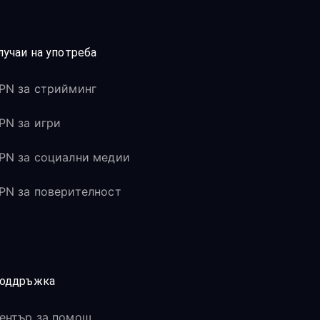
лучаи на употреба
PN за стрийминг
PN за игри
PN за социални медии
PN за поверителност
оддръжка
ентър за помощ