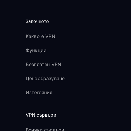
Започнете
Какво е VPN
Функции
Безплатен VPN
Ценообразуване
Изтегляния
VPN сървъри
Всички сървъри