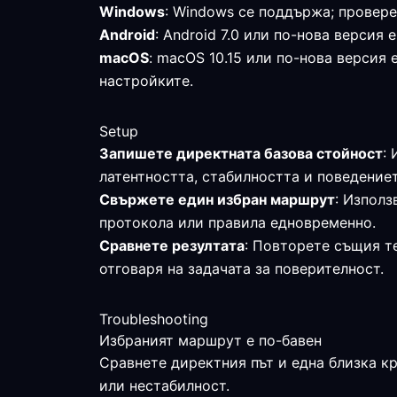
Windows
: Windows се поддържа; провере
Android
: Android 7.0 или по-нова верси
macOS
: macOS 10.15 или по-нова версия
настройките.
Setup
Запишете директната базова стойност
:
латентността, стабилността и поведениет
Свържете един избран маршрут
: Използ
протокола или правила едновременно.
Сравнете резултата
: Повторете същия те
отговаря на задачата за поверителност.
Troubleshooting
Избраният маршрут е по-бавен
Сравнете директния път и една близка к
или нестабилност.