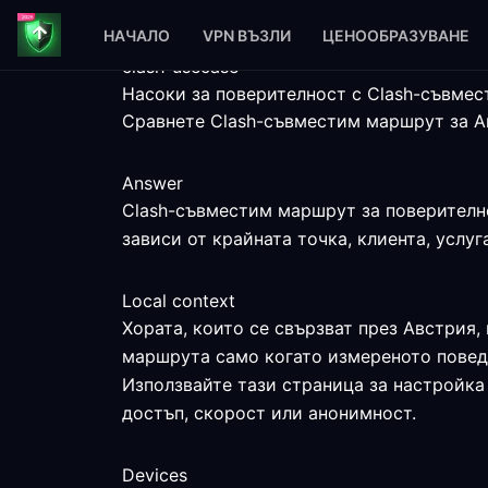
НАЧАЛО
VPN ВЪЗЛИ
ЦЕНООБРАЗУВАНЕ
clash-usecase
Насоки за поверителност с Clash-съвме
Сравнете Clash-съвместим маршрут за Ав
Answer
Clash-съвместим маршрут за поверително
зависи от крайната точка, клиента, услуг
Local context
Хората, които се свързват през Австрия,
маршрута само когато измереното поведе
Използвайте тази страница за настройка 
достъп, скорост или анонимност.
Devices