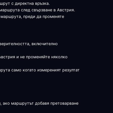
шрут с директна връзка.
 маршрута след свързване в Австрия.
е маршрута, преди да променяте
оверителността, включително
Австрия и не променяйте няколко
шрута само когато измереният резултат
л, ако маршрутът добавя претоварване