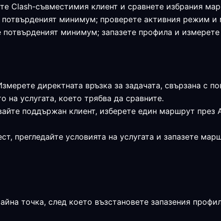
те Clash-съвместимия клиент и сравнете избрания мар
я е потвърденият минимум; проверете активния режим и
 е потвърденият минимум; запазете профила и измерет
 Измерете директната връзка за задачата, свързана с п
о на услугата, което трябва да сравните.
вайте поддържан клиент, изберете един маршрут през 
ст, прегледайте условията на услугата и запазете мар
райна точка, след което възстановете запазения профи