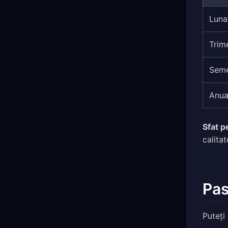
Luna
Trime
Seme
Anua
Sfat p
calitat
Pas
Puteți