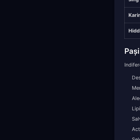
Kari
Hidd
Pași
Indifer
Des
Mer
Ale
Lip
Sal
Act
Sel