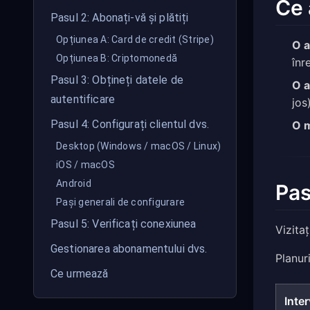
Ce 
Pasul 2: Abonați-vă și plătiți
Opțiunea A: Card de credit (Stripe)
O a
Opțiunea B: Criptomonedă
înr
Pasul 3: Obțineți datele de
O a
autentificare
jos)
Pasul 4: Configurați clientul dvs.
O m
Desktop (Windows / macOS / Linux)
iOS / macOS
Android
Pas
Pași generali de configurare
Pasul 5: Verificați conexiunea
Vizita
Gestionarea abonamentului dvs.
Planuri
Ce urmează
Inter