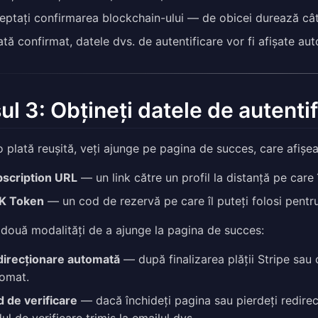
eptați confirmarea blockchain-ului — de obicei durează câte
tă confirmat, datele dvs. de autentificare vor fi afișate au
ul 3: Obțineți datele de autenti
 plată reușită, veți ajunge pe pagina de succes, care afișe
scription URL
— un link către un profil la distanță pe care îl 
K Token
— un cod de rezervă pe care îl puteți folosi pentru
 două modalități de a ajunge la pagina de succes:
irecționare automată
— după finalizarea plății Stripe sau 
omat.
 de verificare
— dacă închideți pagina sau pierdeți redirecț