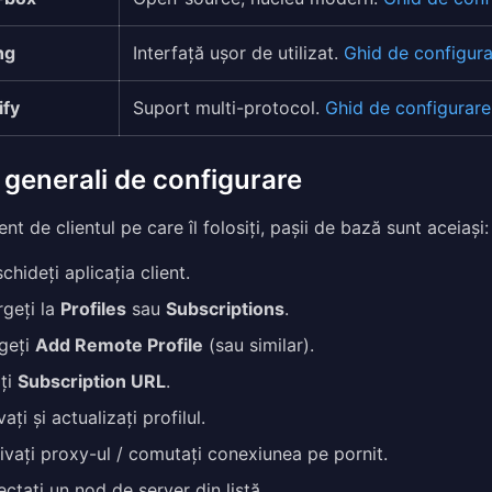
ng
Interfață ușor de utilizat.
Ghid de configur
ify
Suport multi-protocol.
Ghid de configurar
 generali de configurare
ent de clientul pe care îl folosiți, pașii de bază sunt aceiași:
chideți aplicația client.
geți la
Profiles
sau
Subscriptions
.
geți
Add Remote Profile
(sau similar).
iți
Subscription URL
.
vați și actualizați profilul.
ivați proxy-ul / comutați conexiunea pe pornit.
ectați un nod de server din listă.