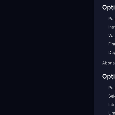
Opți
Pe
Int
Veț
Fin
Dup
Abonam
Opț
Pe
Sel
Int
Urm