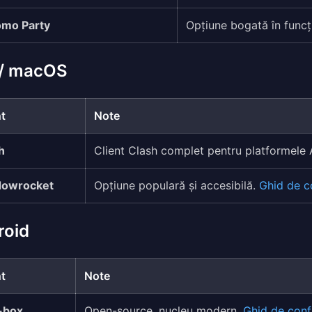
mo Party
Opțiune bogată în funcț
 / macOS
nt
Note
h
Client Clash complet pentru platformele
dowrocket
Opțiune populară și accesibilă.
Ghid de c
roid
nt
Note
-box
Open-source, nucleu modern.
Ghid de conf