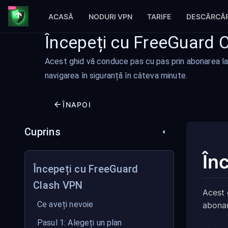
ACASĂ
NODURI VPN
TARIFE
DESCĂRCĂR
Începeți cu FreeGuard 
Acest ghid vă conduce pas cu pas prin abonarea l
navigarea în siguranță în câteva minute.
ÎNAPOI
Cuprins
În
Începeți cu FreeGuard
Clash VPN
Acest 
Ce aveți nevoie
abonam
Pasul 1: Alegeți un plan