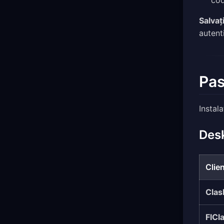
cod
Salvaț
autent
Pas
Instal
Des
Clie
Clas
FlCl