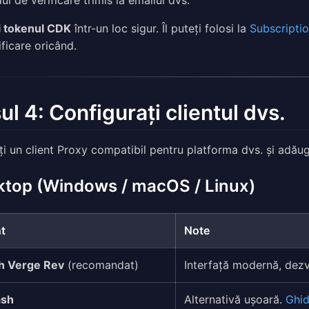
ul de verificare trimis la emailul dvs.
i tokenul CDK
într-un loc sigur. Îl puteți folosi la
Subscript
ificare oricând.
ul 4: Configurați clientul dvs.
ați un client Proxy compatibil pentru platforma dvs. și adău
ktop (Windows / macOS / Linux)
nt
Note
h Verge Rev
(recomandat)
Interfață modernă, dezv
ash
Alternativă ușoară.
Ghid