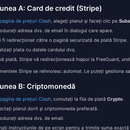
unea A: Card de credit (Stripe)
pagina de prețuri Clash
, alegeți planul și faceți clic pe
Subs
roduceți adresa dvs. de email în dialogul care apare.
i fi redirecționat către o pagină securizată de plată Stripe.
alizați plata cu datele cardului dvs.
ă plată, Stripe vă redirecționează înapoi la FreeGuard, unde
entele Stripe se reînnoiesc automat. Le puteți gestiona sa
iunea B: Criptomonedă
pagina de prețuri Clash
, comutați la fila de plată
Crypto
.
ectați planul dorit și criptomoneda preferată.
roduceți adresa dvs. de email.
ați instrucțiunile de pe ecran pentru a trimite suma exactă 