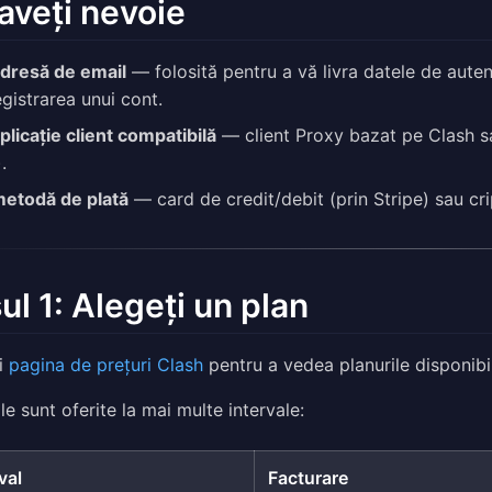
aveți nevoie
dresă de email
— folosită pentru a vă livra datele de aute
egistrarea unui cont.
plicație client compatibilă
— client Proxy bazat pe Clash s
.
etodă de plată
— card de credit/debit (prin Stripe) sau c
ul 1: Alegeți un plan
ți
pagina de prețuri Clash
pentru a vedea planurile disponibi
le sunt oferite la mai multe intervale:
val
Facturare