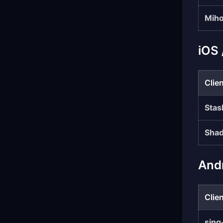
Miho
iOS
Clie
Stas
Sha
And
Clie
sing