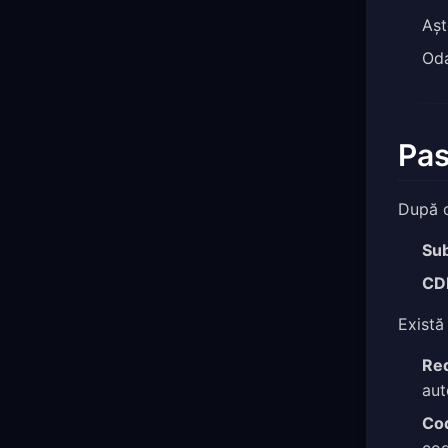
Așt
Oda
Pas
După o
Sub
CD
Există
Red
aut
Cod