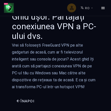
RO
Ghid ușor: Partajați
conexiunea VPN a PC-
ului dvs.
Vrei să folosești FreeGuard VPN pe alte
gadgeturi de acasă, cum ar fi televizorul
inteligent sau consola de jocuri? Acest ghid îți
arată cum să partajezi conexiunea VPN de pe
PC-ul tău cu Windows sau Mac către alte
dispozitive din rețeaua ta de acasă. E ca și cum
ai transforma PC-ul într-un hotspot VPN!
ÎNAPOI