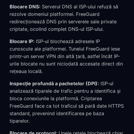
Blocare DNS:
Serverul DNS al ISP-ului refuză să
rezolve domeniul platformei. FreeGuard
redirecționează DNS prin serverele sale private
criptate, ocolind complet DNS-ul ISP-ului.
Blocare IP:
ISP-ul blochează adresele IP
cunoscute ale platformei. Tunelul FreeGuard iese
printr-un server VPN din altă țară, astfel încât IP-
urile blocate nu sunt niciodată accesate direct din
rețeaua locală.
Inspecție profundă a pachetelor (DPI):
ISP-ul
analizează tiparele de trafic pentru a identifica și
bloca conexiunile la platformă. Criptarea
FreeGuard face ca tot traficul să pară date HTTPS
standard, prevenind identificarea pe baza
tiparelor.
Blocare de protocol:
Unele rețele blochează chiar