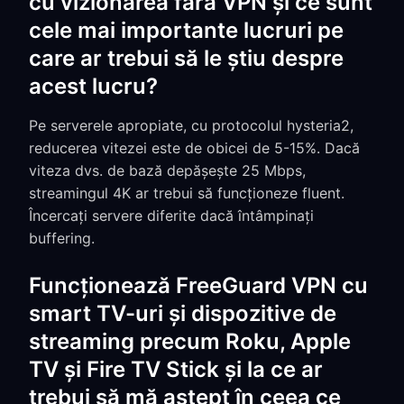
cu vizionarea fără VPN și ce sunt
cele mai importante lucruri pe
care ar trebui să le știu despre
acest lucru?
Pe serverele apropiate, cu protocolul hysteria2,
reducerea vitezei este de obicei de 5-15%. Dacă
viteza dvs. de bază depășește 25 Mbps,
streamingul 4K ar trebui să funcționeze fluent.
Încercați servere diferite dacă întâmpinați
buffering.
Funcționează FreeGuard VPN cu
smart TV-uri și dispozitive de
streaming precum Roku, Apple
TV și Fire TV Stick și la ce ar
trebui să mă aștept în ceea ce