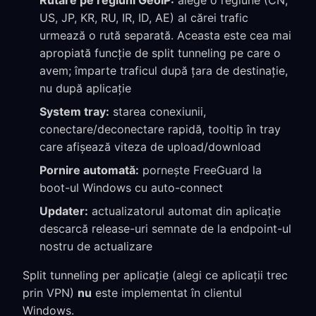
Rutare pe regiuni GeoIP:
alege o regiune (CN,
US, JP, KR, RU, IR, ID, AE) al cărei trafic
urmează o rută separată. Aceasta este cea mai
apropiată funcție de split tunneling pe care o
avem; împarte traficul după țara de destinație,
nu după aplicație
System tray:
starea conexiunii,
conectare/deconectare rapidă, tooltip în tray
care afișează viteza de upload/download
Pornire automată:
pornește FreeGuard la
boot-ul Windows cu auto-connect
Updater:
actualizatorul automat din aplicație
descarcă release-uri semnate de la endpoint-ul
nostru de actualizare
Split tunneling per aplicație (alegi ce aplicații trec
prin VPN)
nu
este implementat în clientul
Windows.