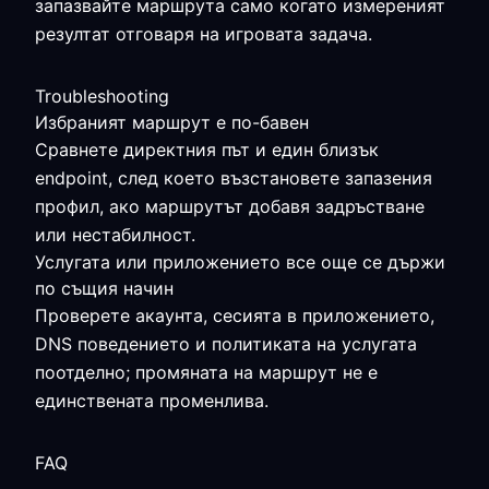
запазвайте маршрута само когато измереният
резултат отговаря на игровата задача.
Troubleshooting
Избраният маршрут е по-бавен
Сравнете директния път и един близък
endpoint, след което възстановете запазения
профил, ако маршрутът добавя задръстване
или нестабилност.
Услугата или приложението все още се държи
по същия начин
Проверете акаунта, сесията в приложението,
DNS поведението и политиката на услугата
поотделно; промяната на маршрут не е
единствената променлива.
FAQ