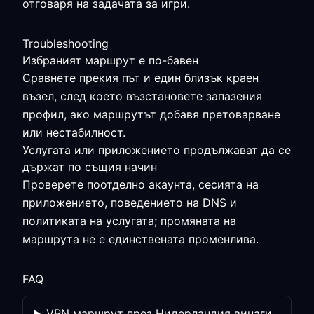
отговаря на задачата за игри.
Troubleshooting
Избраният маршрут е по-бавен
Сравнете прекия път и един близък краен
възел, след което възстановете запазения
профил, ако маршрутът добавя претоварване
или нестабилност.
Услугата или приложението продължават да се
държат по същия начин
Проверете поотделно акаунта, сесията на
приложението, поведението на DNS и
политиката на услугата; промяната на
маршрута не е единствената променлива.
FAQ
VPN маршрут през Нидерландия винаги