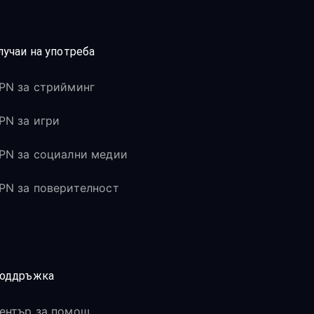
лучаи на употреба
PN за стрийминг
PN за игри
PN за социални медии
PN за поверителност
оддръжка
ентър за помощ