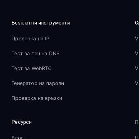
Безплатни инструменти
С
Проверка на IP
V
Тест за теч на DNS
V
Тест за WebRTC
V
Генератор на пароли
V
Проверка на връзки
Ресурси
П
Блог
Ц