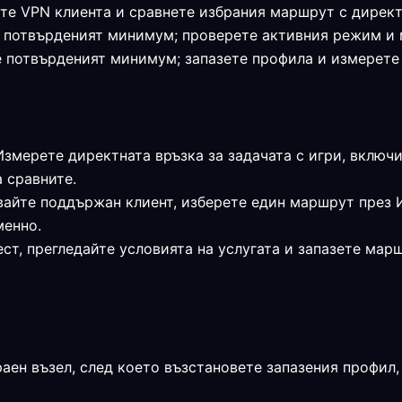
те VPN клиента и сравнете избрания маршрут с директ
я е потвърденият минимум; проверете активния режим и
 е потвърденият минимум; запазете профила и измерет
 Измерете директната връзка за задачата с игри, включ
а сравните.
вайте поддържан клиент, изберете един маршрут през 
менно.
ст, прегледайте условията на услугата и запазете мар
раен възел, след което възстановете запазения профил