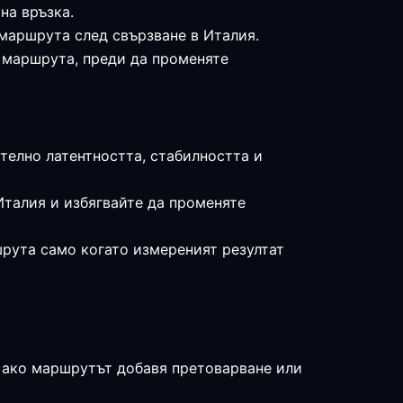
на връзка.
 маршрута след свързване в Италия.
е маршрута, преди да променяте
ително латентността, стабилността и
Италия и избягвайте да променяте
шрута само когато измереният резултат
, ако маршрутът добавя претоварване или