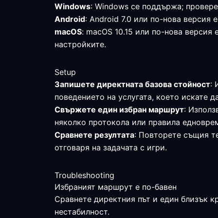
Windows
: Windows се поддържа; провере
Android
: Android 7.0 или по-нова верси
macOS
: macOS 10.15 или по-нова версия
настройките.
Setup
Запишете директната базова стойност
:
поведението на услугата, което искате д
Свържете един избран маршрут
: Използ
няколко протокола или правила едновре
Сравнете резултата
: Повторете същия те
отговаря на задачата с игри.
Troubleshooting
Избраният маршрут е по-бавен
Сравнете директния път и един близък к
нестабилност.