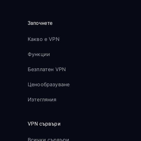
Започнете
Какво е VPN
Функции
Безплатен VPN
Ценообразуване
Изтегляния
VPN сървъри
Всички сървъри