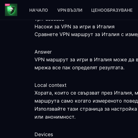
НАЧАЛО
VPN ВЪЗЛИ
ЦЕНООБРАЗУВАНЕ
vpn-usecase
Насоки за VPN за игри в Италия
Сравнете VPN маршрут за Италия с измер
Answer
VPN маршрут за игри в Италия може да ви
мрежа все пак определят резултата.
Local context
Хората, които се свързват през Италия, 
маршрута само когато измереното поведе
Използвайте тази страница за настройка 
или анонимност.
Devices