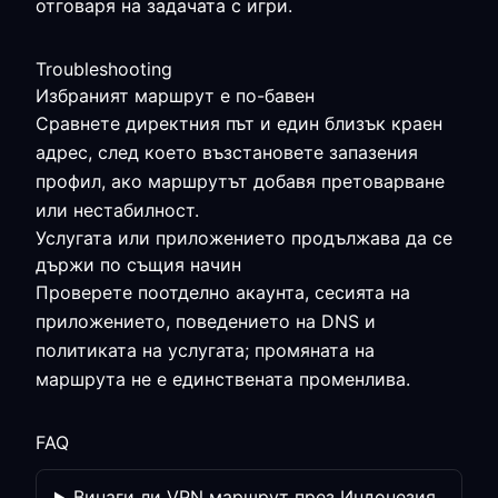
отговаря на задачата с игри.
Troubleshooting
Избраният маршрут е по-бавен
Сравнете директния път и един близък краен
адрес, след което възстановете запазения
профил, ако маршрутът добавя претоварване
или нестабилност.
Услугата или приложението продължава да се
държи по същия начин
Проверете поотделно акаунта, сесията на
приложението, поведението на DNS и
политиката на услугата; промяната на
маршрута не е единствената променлива.
FAQ
Винаги ли VPN маршрут през Индонезия