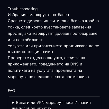
Troubleshooting
Избраният маршрут е по-бавен
Сравнете директния път и една близка крайна
точка, след което възстановете запазения
профил, ако маршрутът добавя претоварване
или нестабилност.
Услугата или приложението продължава да се
държи по същия начин
Проверете отделно акаунта, сесията на
приложението, поведението на DNS и
политиката на услугата; промяната на
маршрута не е единствената променлива.
FAQ
Винаги ли VPN маршрут през Испания
ще подобри играта?