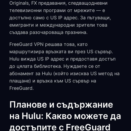
Originals, FX предавания, следващодневни
телевизионни програми от мрежите — е
достъпно само с US IP адрес. За пътуващи,
емигранти и международни зрители това
създава разочароваща празнина.
FreeGuard VPN решава това, като
маршрутизира връзката ви през US сървър.
Hulu вижда US IP адрес и предоставя достъп
до цялата библиотека. Нуждаете се от
абонамент за Hulu (който изисква US метод на
плащане) и връзка към US сървър на
FreeGuard.
Планове и съдържание
на Hulu: Какво можете да
достъпите с FreeGuard