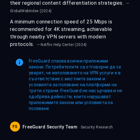
their regional content differentiation strategies.
—
GlobalWebIndex (2024)
A minimum connection speed of 25 Mbps is
recommended for 4K streaming, achievable
through nearby VPN servers with modern
protocols.
— Netflix Help Center (2024)
FreeGuard спазва всички приложими
закони. Потребителите са отговорни да се
уверят, че използването на VPN услуги е в
съответствие с местните закони и
условията за ползване на платформи на
трети страни. FreeGuard не насърчава и не
одобрява дейности, които нарушават
приложимите закони или условията за
ползване.
FS
FreeGuard Security Team
· Security Research