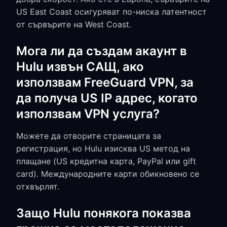
US East Coast осигуряват по-ниска латентност
от сървърите на West Coast.
Мога ли да създам акаунт в
Hulu извън САЩ, ако
използвам FreeGuard VPN, за
да получа US IP адрес, когато
използвам VPN услуга?
Можете да отворите страницата за
регистрация, но Hulu изисква US метод на
плащане (US кредитна карта, PayPal или gift
card). Международните карти обикновено се
отхвърлят.
Защо Hulu понякога показва