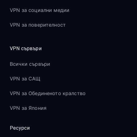
VPN за социални медии
VPN за поверителност
VPN сървъри
Всички сървъри
VPN за САЩ
VPN за Обединеното кралство
VPN за Япония
Ресурси