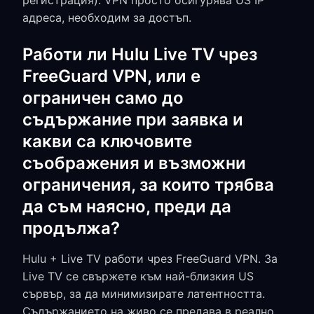
регистрация). VPN просто осигурява US IP
адреса, необходим за достъп.
Работи ли Hulu Live TV чрез
FreeGuard VPN, или е
ограничен само до
съдържание при заявка и
какви са ключовите
съображения и възможни
ограничения, за които трябва
да съм наясно, преди да
продължа?
Hulu + Live TV работи чрез FreeGuard VPN. За
Live TV се свържете към най-близкия US
сървър, за да минимизирате латентността.
Съдържанието на живо се предава в реално