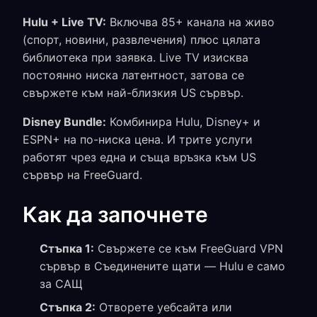
Hulu + Live TV:
Включва 85+ канала на живо
(спорт, новини, развлечения) плюс цялата
библиотека при заявка. Live TV изисква
постоянно ниска латентност, затова се
свържете към най-близкия US сървър.
Disney Bundle:
Комбинира Hulu, Disney+ и
ESPN+ на по-ниска цена. И трите услуги
работят чрез една и съща връзка към US
сървър на FreeGuard.
Как да започнете
Стъпка 1:
Свържете се към FreeGuard VPN
сървър в Съединените щати — Hulu е само
за САЩ
Стъпка 2:
Отворете уебсайта или