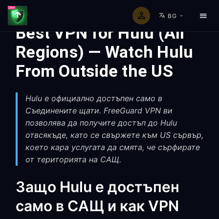
BG
Best VPN for Hulu (All
Regions) — Watch Hulu
From Outside the US
Hulu е официално достъпен само в
Съединените щати. FreeGuard VPN ви
позволява да получите достъп до Hulu
отвсякъде, като се свържете към US сървър,
което кара услугата да смята, че сърфирате
от територията на САЩ.
Защо Hulu е достъпен
само в САЩ и как VPN