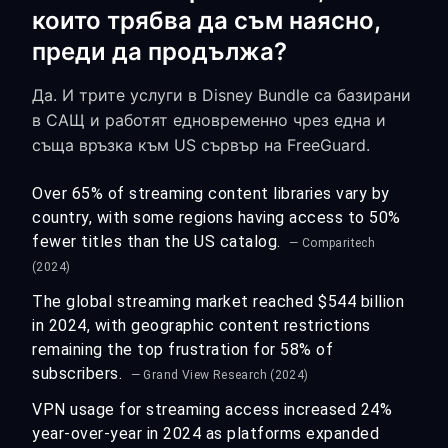
които трябва да съм наясно,
преди да продължа?
Да. И трите услуги в Disney Bundle са базирани
в САЩ и работят едновременно чрез една и
съща връзка към US сървър на FreeGuard.
Over 65% of streaming content libraries vary by
country, with some regions having access to 50%
fewer titles than the US catalog.
— Comparitech
(2024)
The global streaming market reached $544 billion
in 2024, with geographic content restrictions
remaining the top frustration for 58% of
subscribers.
— Grand View Research (2024)
VPN usage for streaming access increased 24%
year-over-year in 2024 as platforms expanded