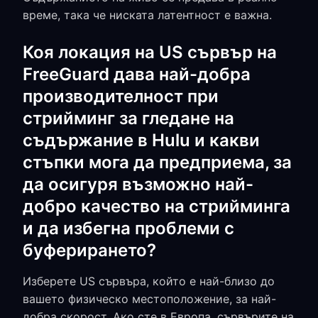
време, така че ниската латентност е важна.
Коя локация на US сървър на
FreeGuard дава най-добра
производителност при
стрийминг за гледане на
съдържание в Hulu и какви
стъпки мога да предприема, за
да осигуря възможно най-
добро качество на стрийминга
и да избегна проблеми с
буферирането?
Изберете US сървъра, който е най-близо до
вашето физическо местоположение, за най-
добра скорост. Ако сте в Европа, сървърите на