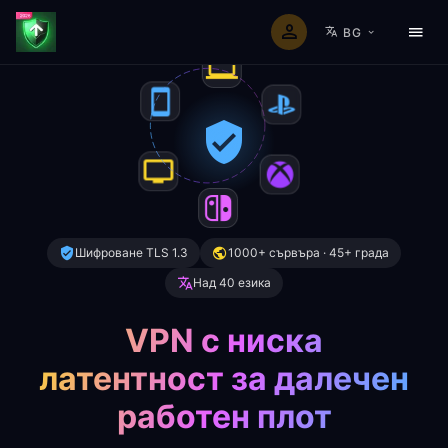
BG
Шифроване TLS 1.3
1000+ сървъра · 45+ града
Над 40 езика
VPN с ниска
латентност за далечен
работен плот