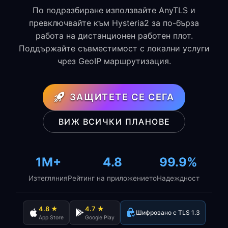
По подразбиране използвайте AnyTLS и
превключвайте към Hysteria2 за по-бърза
работа на дистанционен работен плот.
Поддържайте съвместимост с локални услуги
чрез GeoIP маршрутизация.
ЗАЩИТЕТЕ СЕ СЕГА
ВИЖ ВСИЧКИ ПЛАНОВЕ
1M+
4.8
99.9%
Изтегляния
Рейтинг на приложението
Надеждност
4.8 ★
4.7 ★
Шифровано с TLS 1.3
App Store
Google Play