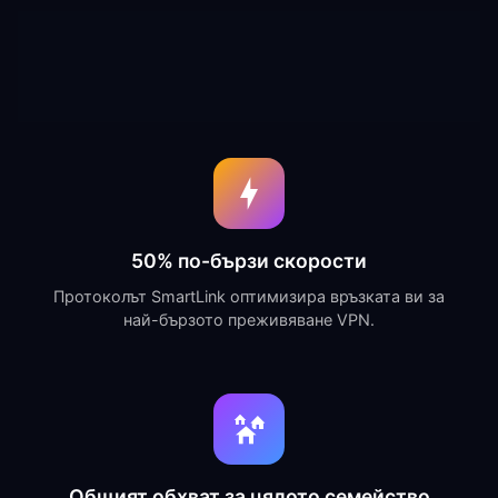
50% по-бързи скорости
Протоколът SmartLink оптимизира връзката ви за
най-бързото преживяване VPN.
Общият обхват за цялото семейство