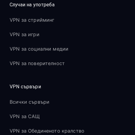
Случаи на употреба
VPN за стрийминг
VPN за игри
VPN за социални медии
VPN за поверителност
VPN сървъри
Всички сървъри
VPN за САЩ
VPN за Обединеното кралство