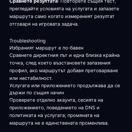
Сравнете резултата
: Повторете същия тест,
прегледайте условията на услугата и запазете
маршрута само когато измереният резултат
отговаря на игровата задача.
Troubleshooting
Избраният маршрут е по-бавен
Сравнете директния път и една близка крайна
точка, след което възстановете запазения
профил, ако маршрутът добавя претоварване
или нестабилност.
Услугата или приложението продължава да се
държи по същия начин
Проверете отделно акаунта, сесията на
приложението, поведението на DNS и
политиката на услугата; промяната на
маршрута не е единствената променлива.