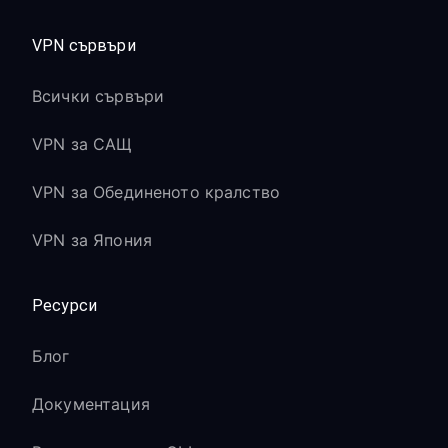
VPN сървъри
Всички сървъри
VPN за САЩ
VPN за Обединеното кралство
VPN за Япония
Ресурси
Блог
Документация