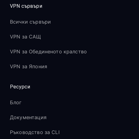
VPN сървъри
Всички сървъри
VPN за САЩ
VPN за Обединеното кралство
VPN за Япония
Ресурси
Блог
Документация
Ръководство за CLI