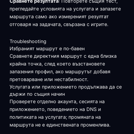
Сравнете резултата
: Повторете същия тест,
прегледайте условията на услугата и запазете
маршрута само ако измереният резултат
отговаря на задачата, свързана с игрите.
Troubleshooting
Избраният маршрут е по-бавен
Сравнете директния маршрут с една близка
крайна точка, след което възстановете
запазения профил, ако маршрутът добавя
претоварване или нестабилност.
Услугата или приложението продължава да се
държи по същия начин
Проверете отделно акаунта, сесията на
приложението, поведението на DNS и
политиката на услугата; промяната на
маршрута не е единствената променлива.