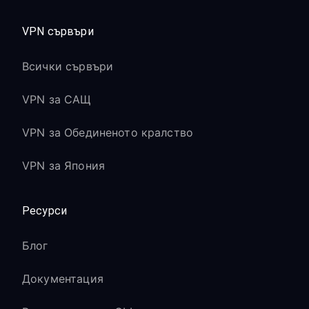
VPN сървъри
Всички сървъри
VPN за САЩ
VPN за Обединеното кралство
VPN за Япония
Ресурси
Блог
Документация