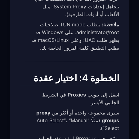
تتجاهل إعدادات System Proxy، مثل
الألعاب أو أدوات الطرفية).
ملاحظة:
يتطلب TUN mode صلاحيات
administrator/root. على Windows قد
يظهر طلب UAC؛ وعلى macOS/Linux قد
يطلب التطبيق كلمة المرور الخاصة بك.
الخطوة 4: اختيار عقدة
انتقل إلى تبويب
Proxies
في الشريط
الجانبي الأيسر.
سترى مجموعة واحدة أو أكثر من
proxy
groups
(مثلًا “Auto Select”، “Manual
Select”).
وسّع مجموعة Proxy لرؤية عقد الخوادم