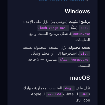
Windows
برنامج التثبيت
(موصى به): نزّل ملف الإعداد
(مثلًا
Clash.Verge_x64-
.exe
). شغّل برنامج التثبيت واتبع
setup.exe
التعليمات.
نسخة محمولة
: نزّل النسخة المحمولة بصيغة
. استخرجها إلى أي مجلد وشغّل
.zip
مباشرة — لا حاجة
Clash Verge.exe
للتثبيت.
macOS
نزّل ملف
المناسب لمعمارية جهازك
.dmg
(
لـ Intel، و
لـ Apple
aarch64
x64
Silicon).