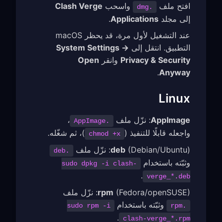
افتح ملف
واسحب
Clash Verge
.dmg
إلى مجلد
Applications
.
عند التشغيل لأول مرة، قد يحظر macOS
التطبيق. انتقل إلى
System Settings →
Privacy & Security
وانقر
Open
.
Anyway
Linux
AppImage
: نزّل ملف
،
.AppImage
واجعله قابلًا للتنفيذ (
)، ثم شغّله.
chmod +x
(Debian/Ubuntu): نزّل ملف
deb
.deb
وثبّته باستخدام
sudo dpkg -i clash-
.
verge_*.deb
(Fedora/openSUSE): نزّل ملف
rpm
وثبّته باستخدام
sudo rpm -i
.rpm
.
clash-verge_*.rpm