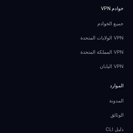
Sony):
خوادم VPN
عملية إعداد Proxy مشابهة مع واجهة محدثة
جميع الخوادم
قد تكون الإعدادات ضمن
Network &
Internet
→
Internet
VPN الولايات المتحدة
استكشاف مشكلات Sony
VPN المملكة المتحدة
TV وإصلاحها
VPN اليابان
لا يستطيع Sony TV الاتصال بـ Proxy:
الموارد
أعد تشغيل تلفاز Sony بعد تكوين إعدادات
Proxy
المدونة
تأكد من أن كلا الجهازين على نفس شبكة
Wi-Fi (ويُفضّل 5GHz)
الوثائق
تحقق مما إذا كان برنامج تلفاز Sony محدثًا
دليل CLI