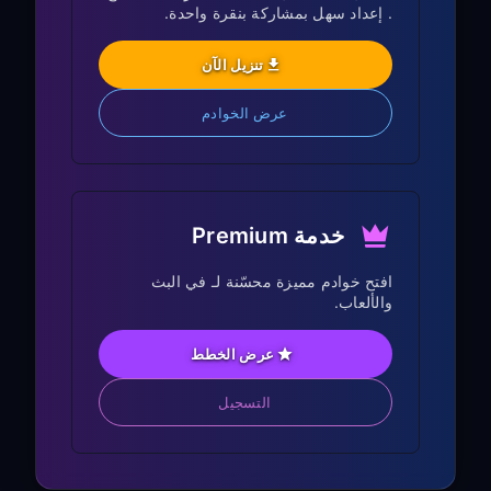
مرّر لأسفل إلى إعدادات
Proxy
. إعداد سهل بمشاركة بنقرة واحدة.
اختر
Manual
تنزيل الآن
أدخل عنوان IP ورقم المنفذ من الخطوة 1
احفظ الإعدادات
عرض الخوادم
الخطوة 3: اختبار الاتصال
المشترك
خدمة Premium
افتح أي تطبيق بث على تلفاز Sony الخاص
بك (Netflix، YouTube، Prime Video)
افتح خوادم مميزة محسّنة لـ في البث
والألعاب.
تحقق مما إذا كان بإمكانك الوصول إلى
المحتوى المقيّد جغرافيًا
عرض الخطط
أصبح Sony Smart TV الآن يستخدم VPN
التسجيل
عبر إعداد مشاركة الكمبيوتر لديك.
ميزات خاصة بتلفاز Sony