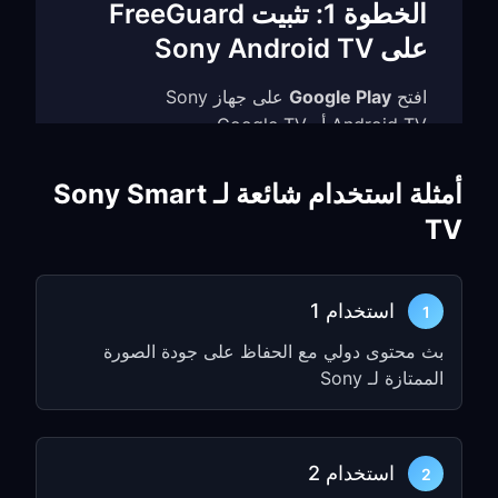
الخطوة 1: تثبيت FreeGuard
على Sony Android TV
افتح
Google Play
على جهاز Sony
Android TV أو Google TV
ابحث عن
FreeGuard VPN
أمثلة استخدام شائعة لـ Sony Smart
ثبّت تطبيق Android TV، أو استخدم ملف
TV
APK غير المتصل الخاص بـ Android TV من
صفحة تنزيلات FreeGuard إذا كان إعداد
التلفاز لديك يتطلب التثبيت اليدوي
استخدام 1
1
الخطوة 2: الاتصال على التلفاز
بث محتوى دولي مع الحفاظ على جودة الصورة
الممتازة لـ Sony
افتح
FreeGuard VPN
على التلفاز
سجّل الدخول أو فعّل اشتراكك
اختر عقدة VPN واضغط
Connect
استخدام 2
2