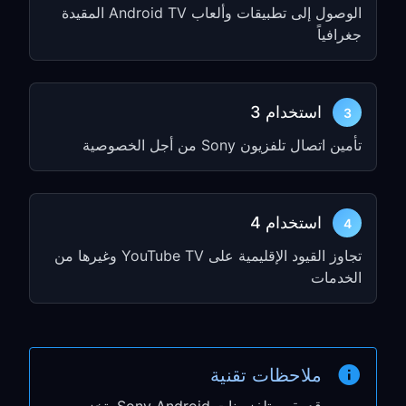
الوصول إلى تطبيقات وألعاب Android TV المقيدة
الخطوة 3: اختبار الاتصال
جغرافياً
افتح تطبيق بث على تلفاز Sony الخاص بك
تأكد من أن التطبيق يرى منطقة VPN التي
حددتها
استخدام 3
3
تأمين اتصال تلفزيون Sony من أجل الخصوصية
الإعداد الاحتياطي: مشاركة
الكمبيوتر
استخدام 4
4
استخدم مشاركة الكمبيوتر عندما لا يكون تطبيق
تجاوز القيود الإقليمية على YouTube TV وغيرها من
Android TV الأصلي متاحًا أو عندما تريد توجيه
الخدمات
التلفاز عبر اتصال سطح المكتب لديك.
الخطوة 1: تفعيل مشاركة VPN
على الكمبيوتر
ملاحظات تقنية
افتح
FreeGuard VPN
على جهاز Windows