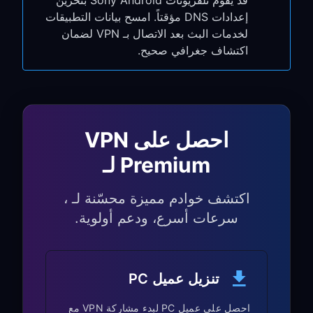
قد يقوم تلفزيونات Sony Android بتخزين
PC أو Mac
إعدادات DNS مؤقتاً. امسح بيانات التطبيقات
لخدمات البث بعد الاتصال بـ VPN لضمان
انتقل إلى
Settings
وفعّل
TUN Mode
اكتشاف جغرافي صحيح.
فعّل
Allow LAN Access
دوّن
IP address
و
port number
(على
سبيل المثال،
)
192.168.1.5:7890
الخطوة 2: تكوين إعدادات
احصل على VPN
Proxy في Sony Android TV
Premium لـ
اضغط زر
Settings
في جهاز التحكم الخاص
اكتشف خوادم مميزة محسّنة لـ ،
بتلفاز Sony
سرعات أسرع، ودعم أولوية.
انتقل إلى
Wi-Fi
→
Network & Internet
اختر شبكة Wi-Fi المتصلة بها
اختر
Advanced options
أو
Modify
تنزيل عميل PC
network
احصل على عميل PC لبدء مشاركة VPN مع