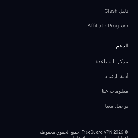
تطبيقات Android TV لا تتعرف على الموقع
الجديد:
دليل Clash
امسح ذاكرة التخزين المؤقت/البيانات
Affiliate Program
للتطبيقات المحددة في
Apps
→
Settings
سجّل الخروج ثم ادخل مرة أخرى إلى خدمات
الدعم
البث
أوقف التطبيقات إجباريًا ثم أعد تشغيلها بعد
مركز المساعدة
اتصال VPN
أدلة الإعداد
Google Assistant لا يعمل بشكل صحيح:
هذا غير مرتبط بـ VPN - تحقق من أذونات
معلومات عنا
الميكروفون
تواصل معنا
تأكد من تفعيل خدمات Google في إعدادات
التلفاز
جرّب إعادة ربط حساب Google الخاص بك
© 2026 FreeGuard VPN. جميع الحقوق محفوظة.