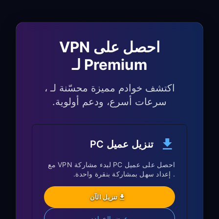
تعمل الأوامر الصوتية ووظيفة المؤشر بشكل
طبيعي مع VPN
يستمر تفعيل الصوت “Hi LG” في العمل
احصل على VPN
تظل إيماءات Magic Remote مستجيبة
Premium لـ
LG Channels و Content
اكتشف خوادم مميزة محسّنة لـ ،
Store:
سرعات أسرع، ودعم أولوية.
الوصول إلى مكتبات LG Content Store
الإقليمية المختلفة
قد تعرض LG Channels محتوى من موقع
تنزيل عميل PC
خادم VPN الخاص بك
احصل على عميل PC لبدء مشاركة VPN مع
قد تكون بعض خدمات LG مقيدة حسب
. إعداد سهل بمشاركة بنقرة واحدة.
المنطقة بغض النظر عن VPN
تنزيل الآن
تكامل AI ThinQ:
عرض الخوادم