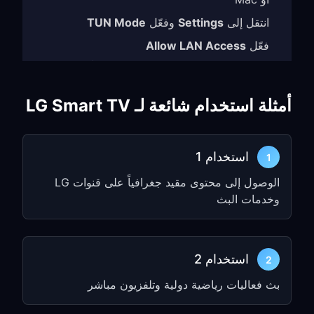
انتقل إلى
Settings
وفعّل
TUN Mode
فعّل
Allow LAN Access
دوّن
IP address
و
port number
(مثلًا،
)
192.168.1.5:7890
أمثلة استخدام شائعة لـ LG Smart TV
الخطوة 2: تكوين إعدادات
Proxy في LG WebOS
استخدام 1
1
اضغط على زر
Settings
(أيقونة الترس) في
الوصول إلى محتوى مقيد جغرافياً على قنوات LG
جهاز التحكم LG Magic Remote
وخدمات البث
انتقل إلى
Wi-Fi Connection
→
Network
اختر شبكة Wi-Fi المتصلة بها
استخدام 2
2
انقر
Advanced Settings
أو
Edit
بث فعاليات رياضية دولية وتلفزيون مباشر
ابحث عن إعدادات
Proxy
وفعّلها
اختر
Manual Setup