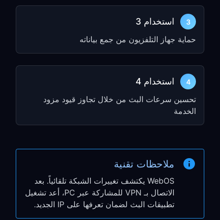
أدخل عنوان IP ورقم المنفذ من الخطوة 1
استخدام 3
3
الخطوة 3: التحقق من الاتصال
حماية جهاز التلفزيون من جمع بياناته
افتح أي تطبيق بث على تلفزيون LG TV
الخاص بك (Netflix، YouTube، إلخ.)
استخدام 4
4
تحقق مما إذا كان بإمكانك الوصول إلى
تحسين سرعات البث من خلال تجاوز قيود مزود
المحتوى المقيّد جغرافيًا
الخدمة
أصبح تلفزيون LG Smart TV الخاص بك الآن
يستخدم VPN عبر جهاز الكمبيوتر الخاص بك!
ميزات خاصة بـ LG
ملاحظات تقنية
WebOS
WebOS يكتشف تغييرات الشبكة تلقائياً. بعد
الاتصال بـ VPN للمشاركة عبر PC، أعد تشغيل
توافق Magic Remote:
تطبيقات البث لضمان تعرفها على IP الجديد.