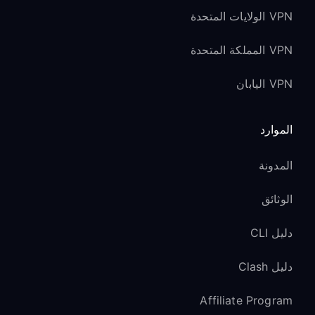
للبث بدقة 4K/HDR:
VPN الولايات المتحدة
استخدم اتصال Wi-Fi بتردد 5GHz لكل من
VPN المملكة المتحدة
الكمبيوتر وتلفزيون LG TV
VPN اليابان
اختر خوادم VPN القريبة جغرافيًا من خوادم
خدمة البث
الموارد
تأكد من أن اتصال الإنترنت لديك قادر على
تلبية متطلبات عرض نطاق 4K
المدونة
أداء WebOS:
الوثائق
أغلق التطبيقات غير المستخدمة التي تعمل
دليل CLI
في الخلفية
امسح ذاكرة التخزين المؤقت بانتظام عبر
دليل Clash
Settings
→
General
→
Reset to Initial
Settings
→
Clear Cache
Affiliate Program