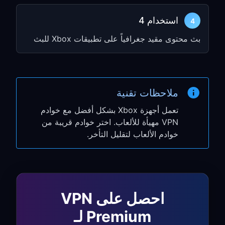
ارجع للخلف واختر
Proxy settings
استخدام 4
اختر
Manual
وأدخل عنوان IP ورقم المنفذ
4
من الخطوة 1
بث محتوى مقيد جغرافياً على تطبيقات Xbox للبث
لـ Xbox One:
اضغط على
زر Xbox
لفتح الدليل
انتقل إلى
→
Settings
→
System
ملاحظات تقنية
Network
تعمل أجهزة Xbox بشكل أفضل مع خوادم
اختر
Advanced
→
Network settings
VPN مهيأة للألعاب. اختر خوادم قريبة من
settings
خوادم الألعاب لتقليل التأخر.
اختر
Manual
→
Proxy settings
أدخل عنوان IP ورقم المنفذ من الخطوة 1
الخطوة 3: اختبار اتصال Xbox
احصل على VPN
Premium لـ
انتقل إلى
Test
→
Network settings