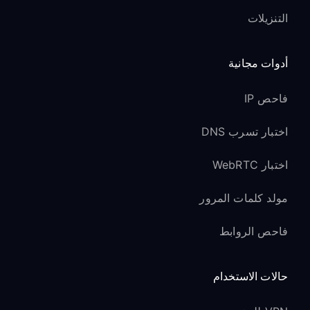
التنزيلات
يعمل Xbox Live party chat بشكل طبيعي
عبر VPN
قد تختلف جودة الصوت حسب أداء خادم
أدوات مجانية
VPN
فاحص IP
يتم إخفاء عنوان IP الحقيقي الخاص بك عن
اللاعبين الآخرين حفاظًا على الخصوصية
اختبار تسرب DNS
فوائد الحماية من DDoS:
اختبار WebRTC
الحماية من هجمات DDoS الموجَّهة أثناء
مولد كلمات المرور
اللعب التنافسي
منع المضايقات المعتمدة على IP ومحاولات
فاحص الروابط
swatting
حماية شبكتك من lag switches والهجمات
حالات الاستخدام
الشبكية الأخرى