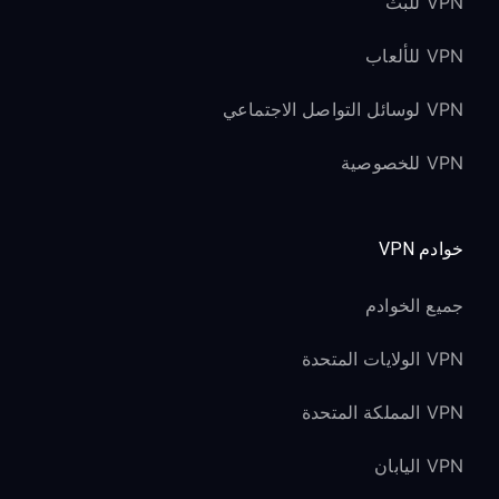
VPN للبث
ميزات الترفيه على Xbox
VPN للألعاب
الوصول إلى مناطق Xbox
VPN لوسائل التواصل الاجتماعي
Store:
VPN للخصوصية
الوصول إلى متاجر Xbox الإقليمية المختلفة
للحصول على محتوى حصري
قد تختلف الأسعار بين المناطق (تحقق من
خوادم VPN
القوانين المحلية)
عمليات الشراء الرقمية مرتبطة بمنطقة
جميع الخوادم
الحساب، وليس بموقع VPN
VPN الولايات المتحدة
تطبيقات البث على Xbox:
VPN المملكة المتحدة
تعمل Netflix وHulu وDisney+ وغيرها من
التطبيقات مع VPN
VPN اليابان
الوصول إلى مكتبات المحتوى المقيّدة جغرافيًا