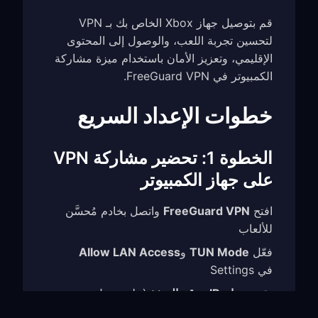
قم بتوصيل جهاز Xbox الخاص بك بـ VPN
لتحسين تجربة اللعب، والوصول إلى المحتوى
الإقليمي، وتعزيز الأمان باستخدام ميزة مشاركة
الكمبيوتر في FreeGuard VPN.
خطوات الإعداد السريع
الخطوة 1: تحضير مشاركة VPN
على جهاز الكمبيوتر
افتح
FreeGuard VPN
واتصل بخادم مُحسَّن
للألعاب
فعّل
TUN Mode
و
Allow LAN Access
في Settings
دوّن
عنوان IP
و
رقم المنفذ
(على سبيل
المثال،
)
192.168.1.5:7890