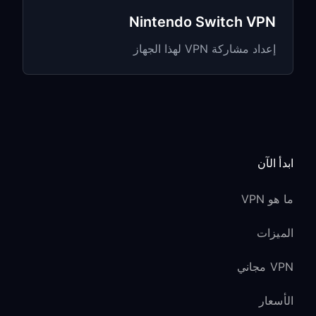
يعمل اللعب السحابي (xCloud) عبر VPN
Nintendo Switch VPN
مع زيادة طفيفة في زمن التأخير
إعداد مشاركة VPN لهذا الجهاز
Xbox Live والألعاب
متعددة اللاعبين
اعتبارات نوع NAT:
ابدأ الآن
قد يظهر نوع NAT على أنه “Moderate” أو
“Strict” عند استخدام VPN
ما هو VPN
ستظل معظم الألعاب تعمل بشكل جيد مع
هذه الأنواع من NAT
الميزات
للألعاب التنافسية، فكّر في استخدام خوادم
VPN مجاني
VPN مُحسَّنة للألعاب
الأسعار
Party Chat والتواصل: