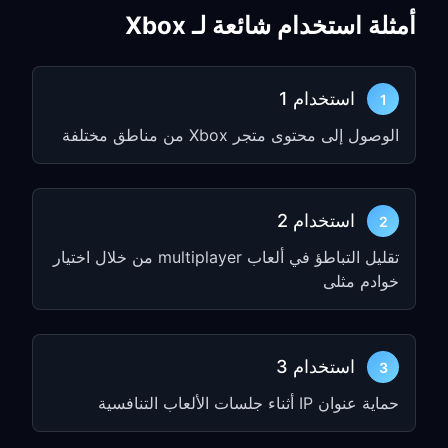
أمثلة استخدام شائعة لـ Xbox
اختر خوادم قريبة من خوادم Xbox Live
للحصول على أقل زمن تأخير ممكن
الخطوة 2: تكوين إعدادات شبكة
استخدام 1
1
Xbox
الوصول إلى محتوى متجر Xbox من مناطق مختلفة
لـ Xbox Series X/S:
اضغط على
زر Xbox
لفتح الدليل
استخدام 2
2
انتقل إلى
Settings
→
Profile & system
تقليل التباطؤ في ألعاب multiplayer من خلال اختيار
→
Network
خوادم مثلى
اختر
Advanced
→
Network settings
settings
اختر
Manual
استخدام 3
→
DNS settings
3
اضبط
Primary DNS
و
Secondary DNS
حماية عنوان IP أثناء جلسات الألعاب التنافسية
(اختياري)