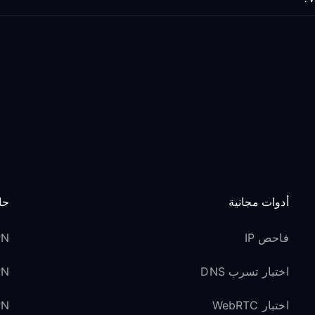
أدوات مجانية
حا
فاحص IP
VPN 
اختبار تسرب DNS
VPN ل
اختبار WebRTC
VPN لوسائل ا