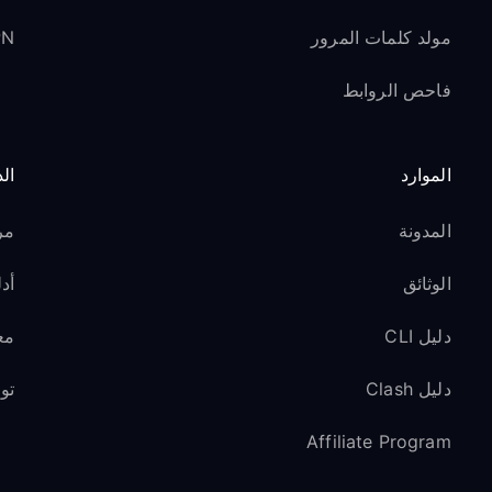
مولد كلمات المرور
VPN ل
فاحص الروابط
الموارد
ال
المدونة
مر
الوثائق
أدل
دليل CLI
مع
دليل Clash
تو
Affiliate Program