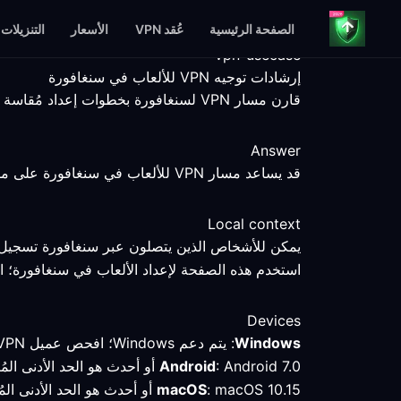
الصفحة الرئيسية
عُقد VPN
الأسعار
التنزيلات
vpn-usecase
إرشادات توجيه VPN للألعاب في سنغافورة
قارن مسار VPN لسنغافورة بخطوات إعداد مُقاسة وحقائق خاصة بالمنصات وحدود خدمة صريحة.
Answer
قد يساعد مسار VPN للألعاب في سنغافورة على مقارنة اتصال محدد، لكن الوجهة والعميل والخدمة والشبكة المحلية ما زالت تحدد النتيجة في النهاية.
Local context
يمكن للأشخاص الذين يتصلون عبر سنغافورة تسجيل أس
استخدم هذه الصفحة لإعداد الألعاب في سنغافورة؛ اخت
Devices
Windows
: يتم دعم Windows؛ افحص عميل VPN وقارن المسار المحدد بالاتصال المباشر.
: Android 7.0 أو أحدث هو الحد الأدنى المُتحقق منه؛ تحقق من الوضع النشط وقم بقياس المسار بعد الاتصال في سنغافورة.
Android
: macOS 10.15 أو أحدث هو الحد الأدنى المُتحقق منه؛ حافظ على الملف الشخصي وقم بقياس المسار قبل تغيير الإعدادات.
macOS