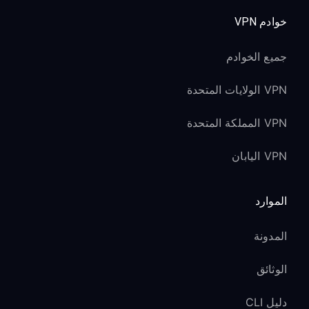
خوادم VPN
جميع الخوادم
VPN الولايات المتحدة
VPN المملكة المتحدة
VPN اليابان
الموارد
المدونة
الوثائق
دليل CLI