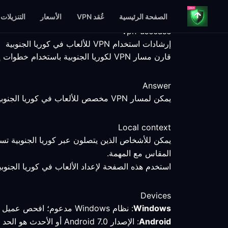
الصفحة الرئيسية
عُقد VPN
الأسعار
التنزيلات
vpn-usecase
إرشادات استخدام VPN للألعاب في كوريا الجنوبية
قارن مسار VPN لكوريا الجنوبية باستخدام خطوات إعداد قابلة للقياس، وحقائق المنصات، وحدود الخدمة الموضحة بوضوح.
Answer
يمكن لمسار VPN مخصص للألعاب في كوريا الجنوبية أن يساعدك في مقارنة اتصال محدد، لكن نقطة النهاية والعميل والخدمة والشبكة المحلية تظل عوامل تحدد النتيجة.
Local context
يمكن للأشخاص الذين يتصلون عبر كوريا الجنوبية تس
المقاس مع المهمة.
استخدم هذه الصفحة لإعداد الألعاب في كوريا الجنوبية
Devices
Windows
: نظام Windows مدعوم؛ افحص عميل VPN وقارن المسار المحدد باتصال مباشر.
Android
: الإصدار Android 7.0 أو الأحدث هو الحد الأدنى المتحقق منه؛ تحقق من الوضع النشط والمسار بعد الاتصال في كوريا الجنوبية.