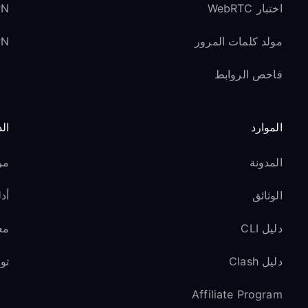
اختبار WebRTC
VPN لوسائل ا
مولد كلمات المرور
VPN ل
فاحص الروابط
الموارد
ال
المدونة
مر
الوثائق
أدل
دليل CLI
مع
دليل Clash
تو
Affiliate Program