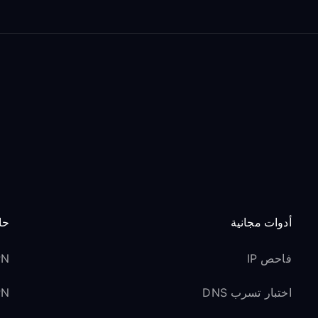
أدوات مجانية
حا
فاحص IP
VPN 
اختبار تسرب DNS
VPN ل