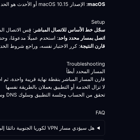
macOS
: الإصدار macOS 10.15 أو الأحدث هو الحد الأدنى المتحقق منه؛ احتفظ بالملف التعريفي وقِس المسار قبل تغيير الإعدادات.
Setup
سجّل خط الأساس للاتصال المباشر
: قِس الاتصال ال
اتصل بمسار محدد واحد
: استخدم عميلًا مدعومًا، وحد
قارن النتيجة
: كرر الاختبار نفسه، وراجع شروط الخد
Troubleshooting
المسار المحدد أبطأ
قارن المسار المباشر بنقطة نهاية قريبة واحدة، ثم 
لا تزال الخدمة أو التطبيق يعملان بالطريقة نفسها
تحقق من الحساب وجلسة التطبيق وسلوك DNS وسياسة الخدمة كلٌّ على حدة؛ فتغيير المسار ليس المتغير الوحيد.
FAQ
هل سيؤدي مسار VPN لكوريا الجنوبية دائمًا إلى تحسين الألعاب؟