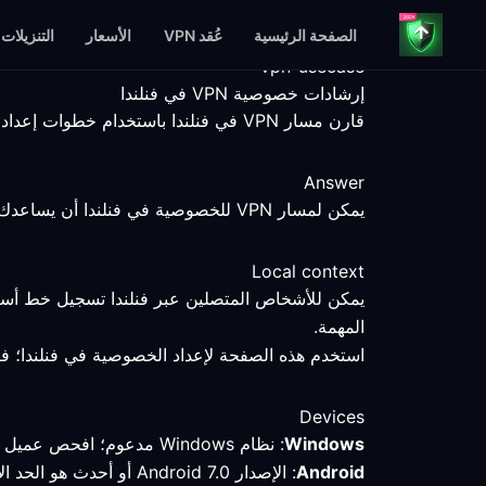
الصفحة الرئيسية
عُقد VPN
الأسعار
التنزيلات
vpn-usecase
إرشادات خصوصية VPN في فنلندا
قارن مسار VPN في فنلندا باستخدام خطوات إعداد قابلة للقياس، وحقائق المنصات، وحدود الخدمة الموضحة بوضوح.
Answer
يمكن لمسار VPN للخصوصية في فنلندا أن يساعدك على مقارنة اتصال محدد، لكن نقطة النهاية والعميل والخدمة والشبكة المحلية تظل عوامل تحدد النتيجة.
Local context
يمكن للأشخاص المتصلين عبر فنلندا تسجيل خط أساس
المهمة.
استخدم هذه الصفحة لإعداد الخصوصية في فنلندا؛ فاخت
Devices
Windows
: نظام Windows مدعوم؛ افحص عميل VPN وقارن المسار المحدد باتصال مباشر.
Android
: الإصدار Android 7.0 أو أحدث هو الحد الأدنى المتحقق منه؛ تحقق من الوضع والمسار النشطين بعد الاتصال في فنلندا.