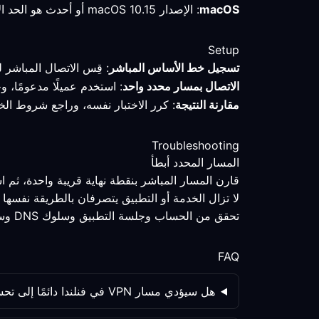
macOS
: الإصدار macOS 10.15 أو أحدث هو الحد الأدنى المتحقق منه؛ احتفظ بالملف الشخصي وقِس المسار قبل تغيير الإعدادات.
Setup
تسجيل خط الأساس المباشر
: قِس الاتصال المباشر 
الاتصال بمسار محدد واحد
: استخدم عميلًا مدعومًا، و
مقارنة النتيجة
: كرر الاختبار نفسه، وراجع شروط ال
Troubleshooting
المسار المحدد أبطأ
قارن المسار المباشر بنقطة نهاية قريبة واحدة، ثم
لا تزال الخدمة أو التطبيق يتصرفان بالطريقة نفسها
تحقق من الحساب وجلسة التطبيق وسلوك DNS وسياسة الخدمة كلٌّ على حدة؛ فتغيير المسار ليس المتغير الوحيد.
FAQ
هل سيؤدي مسار VPN في فنلندا دائمًا إلى تحسين الخصوصية؟