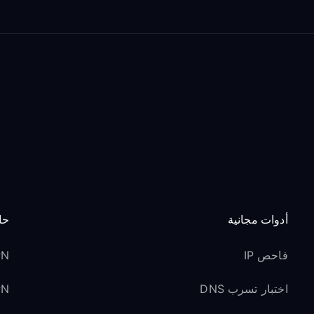
أدوات مجانية
حا
فاحص IP
VPN 
اختبار تسرب DNS
VPN ل