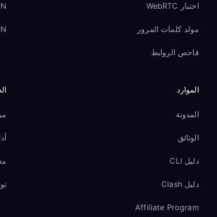
اختبار WebRTC
VPN لوسائل ا
مولد كلمات المرور
VPN ل
فاحص الروابط
الموارد
ال
المدونة
مر
الوثائق
أدل
دليل CLI
مع
دليل Clash
تو
Affiliate Program