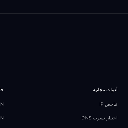
أدوات مجانية
حا
فاحص IP
VPN 
اختبار تسرب DNS
VPN ل