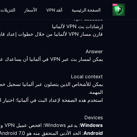
الصفحة الرئيسية
عُقد VPN
الأسعار
التنزيلات
vpn-usecase
إرشادات بث VPN لألمانيا
قارن مسار VPN لألمانيا من خلال خطوات إعداد قابلة للقياس، وحقائق المنصات، وحدود واضحة للخدمة.
Answer
يمكن لمسار بث عبر VPN في ألمانيا أن يساعدك على مقارنة اتصال محدد، لكن نقطة النهاية والعميل والخدمة والشبكة المحلية تظل عوامل تحدد النتيجة.
Local context
يمكن للأشخاص الذين يتصلون عبر ألمانيا تسجيل خط 
المهمة.
استخدم هذه الصفحة لإعداد البث في ألمانيا؛ اختيار 
Devices
Windows
: يدعم Windows؛ افحص عميل VPN وقارن المسار المحدد باتصال مباشر.
Android
: الحد الأدنى المتحقق منه هو Android 7.0 أو أحدث؛ تحقق من الوضع النشط والمسار بعد الاتصال في ألمانيا.