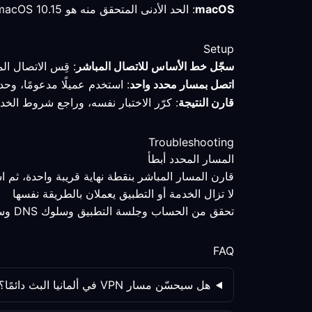
macOS
: الحد الأدنى المتحقق منه هو macOS 10.15 أو أحدث؛ احتفظ بالملف التعريفي وقِس المسار قبل تغيير الإعدادات.
Setup
سجّل خط الأساس للاتصال المباشر
: قِس الاتصال ال
اتصل بمسار محدد واحد
: استخدم عميلًا مدعومًا، وحد
قارن النتيجة
: كرّر الاختبار نفسه، وراجع شروط الخد
Troubleshooting
المسار المحدد أبطأ
قارن المسار المباشر بنقطة نهاية قريبة واحدة، ثم 
لا تزال الخدمة أو التطبيق يعملان بالطريقة نفسها
تحقق من الحساب وجلسة التطبيق وسلوك DNS وسياسة الخدمة كلٌّ على حدة؛ فتغيير المسار ليس المتغير الوحيد.
FAQ
هل سيحسّن مسار VPN في ألمانيا البث دائمًا؟