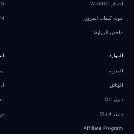
اختبار WebRTC
VPN لوسائل ا
مولد كلمات المرور
VPN ل
فاحص الروابط
الموارد
ال
المدونة
مر
الوثائق
أدل
دليل CLI
مع
دليل Clash
تو
Affiliate Program