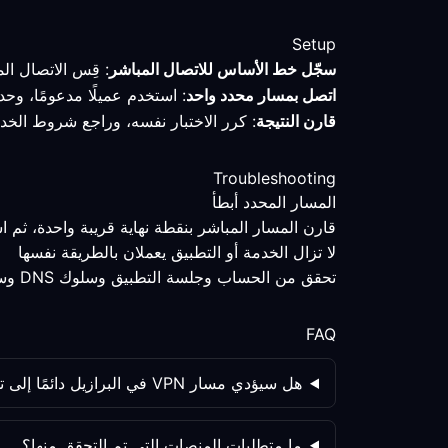
Setup
سجّل خط الأساس للاتصال المباشر
: قِس الاتصال ال
اتصل بمسار محدد واحد
: استخدم عميلًا مدعومًا، وحد
قارن النتيجة
: كرر الاختبار نفسه، وراجع شروط الخد
Troubleshooting
المسار المحدد أبطأ
قارن المسار المباشر بنقطة نهاية قريبة واحدة، ثم 
لا تزال الخدمة أو التطبيق يعملان بالطريقة نفسها
تحقق من الحساب وجلسة التطبيق وسلوك DNS وسياسة الخدمة كلٌّ على حدة؛ فتغيير المسار ليس المتغير الوحيد.
FAQ
هل سيؤدي مسار VPN في البرازيل دائمًا إلى تحسين العمل عن بُعد؟
ما متطلبات المنصات التي تم التحقق منها؟