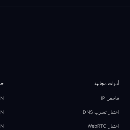
أدوات مجانية
حا
فاحص IP
VPN 
اختبار تسرب DNS
VPN ل
اختبار WebRTC
VPN لوسائل ا