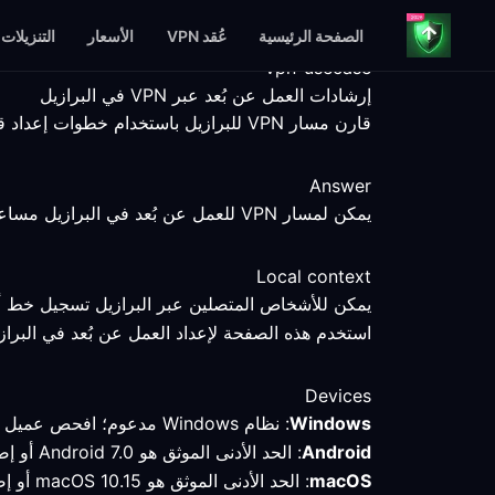
الصفحة الرئيسية
عُقد VPN
الأسعار
التنزيلات
vpn-usecase
إرشادات العمل عن بُعد عبر VPN في البرازيل
قارن مسار VPN للبرازيل باستخدام خطوات إعداد قابلة للقياس، وحقائق المنصات، وحدود الخدمة الواضحة.
Answer
يمكن لمسار VPN للعمل عن بُعد في البرازيل مساعدتك في مقارنة اتصال محدد، لكن نقطة النهاية والعميل والخدمة والشبكة المحلية تظل عوامل تحدد النتيجة.
Local context
يمكن للأشخاص المتصلين عبر البرازيل تسجيل خط أس
استخدم هذه الصفحة لإعداد العمل عن بُعد في البرازي
Devices
Windows
: نظام Windows مدعوم؛ افحص عميل VPN وقارن المسار المحدد باتصال مباشر.
Android
: الحد الأدنى الموثق هو Android 7.0 أو إصدار أحدث؛ تحقق من الوضع والمسار النشطين بعد الاتصال في البرازيل.
macOS
: الحد الأدنى الموثق هو macOS 10.15 أو إصدار أحدث؛ احتفظ بالملف التعريفي وقِس المسار قبل تغيير الإعدادات.