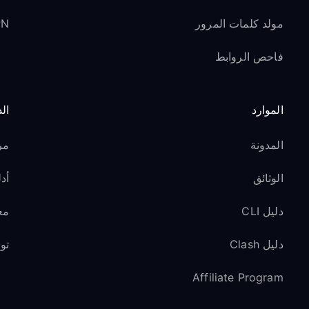
مولد كلمات المرور
VPN ل
فاحص الروابط
الموارد
ال
المدونة
مر
الوثائق
أدل
دليل CLI
مع
دليل Clash
تو
Affiliate Program