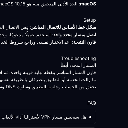
macOS
: الحد الأدنى المتحقق منه هو macOS 10.15 أو إصدار أحدث؛ احتفظ بالملف التعريفي وقِس المسار قبل تغيير الإعدادات.
Setup
سجّل خط الأساس للاتصال المباشر
: قِس الاتصال ال
اتصل بمسار محدد واحد
: استخدم عميلًا مدعومًا، وحد
قارن النتيجة
: أعد الاختبار نفسه، وراجع شروط الخد
Troubleshooting
المسار المحدد أبطأ
قارن المسار المباشر بنقطة نهاية قريبة واحدة، ثم 
ما زالت الخدمة أو التطبيق يتصرفان بالطريقة نفسها
تحقق من الحساب وجلسة التطبيق وسلوك DNS وسياسة الخدمة كلٌّ على حدة؛ فتغيير المسار ليس المتغير الوحيد.
FAQ
هل سيحسن مسار VPN لأستراليا أداء الألعاب دائمًا؟