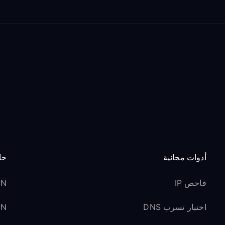
أدوات مجانية
حا
فاحص IP
VPN 
اختبار تسرب DNS
VPN ل