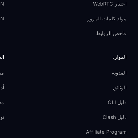
اختبار WebRTC
VPN لوسائل ا
مولد كلمات المرور
VPN ل
فاحص الروابط
الموارد
ال
المدونة
مر
الوثائق
أدل
دليل CLI
مع
دليل Clash
تو
Affiliate Program