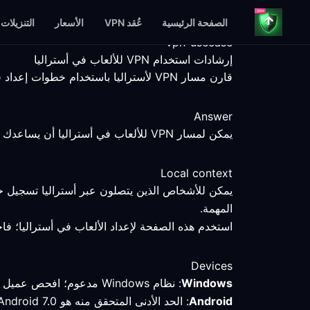
الصفحة الرئيسية
عُقد VPN
الأسعار
التنزيلات
vpn-usecase
إرشادات استخدام VPN للألعاب في أستراليا
قارن مسار VPN لأستراليا باستخدام خطوات إعداد قابلة للقياس، وحقائق عن المنصات، وحدود واضحة للخدمة.
Answer
يمكن لمسار VPN للألعاب في أستراليا أن يساعدك في مقارنة اتصال محدد، لكن نقطة النهاية والعميل والخدمة والشبكة المحلية تظل عوامل تحدد النتيجة.
Local context
يمكن للأشخاص الذين يتصلون عبر أستراليا تسجيل خ
المهمة.
استخدم هذه الصفحة لإعداد الألعاب في أستراليا؛ فاخت
Devices
Windows
: نظام Windows مدعوم؛ افحص عميل VPN وقارن المسار المحدد باتصال مباشر.
Android
: الحد الأدنى المتحقق منه هو Android 7.0 أو إصدار أحدث؛ تحقق من الوضع النشط والمسار بعد الاتصال في أستراليا.