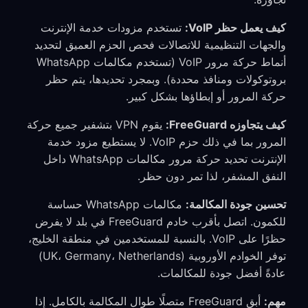
كيف يعمل حظر VoIP:
تستخدم مزودات خدمة الإنترنت
والجهات التنظيمية للاتصالات فحص الحزم العميق لتحديد
أنماط حركة مرور VoIP (تستخدم مكالمات WhatsApp
بروتوكولات ومنافذ محددة). وبمجرد تحديدها، يتم حظر
حركة المرور أو إبطاؤها بشكل كبير.
كيف يتجاوزه FreeGuard:
يقوم VPN بتشفير جميع حركة
المرور بما في ذلك حزم VoIP. لا يستطيع مزود خدمة
الإنترنت تحديد حركة مرور مكالمات WhatsApp داخل
النفق المشفر، لذا تمر دون حظر.
تحسين جودة المكالمة:
مكالمات WhatsApp حساسة
للكمون. اتصل بأقرب خادم FreeGuard في بلد لا يفرض
حظرًا على VoIP. بالنسبة للمستخدمين في منطقة الخليج،
توفر الخوادم الأوروبية (UK، Germany، Netherlands)
عادةً أفضل جودة للمكالمات.
مهم:
أبقِ FreeGuard متصلًا طوال المكالمة بالكامل. إذا