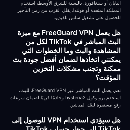
اليابان أو سنغافورة. بالنسبة للشرق الأوسط، استخدم
المملكة المتحدة أو هولندا. يقلل القرب من زمن التأخير
للحصول على تشغيل سلس للفيديو.
هل يعمل FreeGuard VPN مع ميزة
البث المباشر في TikTok لكل من
المشاهدة والبث وما الخطوات التي
يمكنني اتخاذها لضمان أفضل جودة بث
ممكنة وتجنب مشكلات التخزين
المؤقت؟
نعم. يعمل البث المباشر عبر FreeGuard VPN. للبث،
استخدم بروتوكول hysteria2 وخادمًا قريبًا لضمان سرعات
رفع مستقرة لبثك المباشر.
هل سيؤدي استخدام VPN للوصول إلى
TikTok إلى حظر حساب TikTok