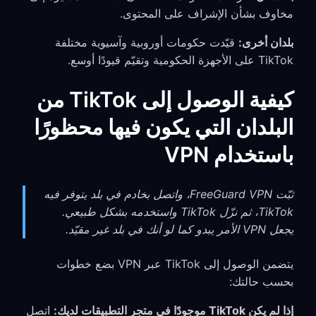
مخاوف بشأن الإشراف على المحتوى.
بلدان أخرى:
قيّدت حكومات أوروبية وآسيوية مختلفة
TikTok على الأجهزة الحكومية وتقيّم قيودًا أوسع.
كيفية الوصول إلى TikTok من
البلدان التي يكون فيها محظورًا
باستخدام VPN
ثبّت FreeGuard VPN، واتصل بخادم في بلد يتوفر فيه
TikTok، ثم نزّل TikTok واستخدمه بشكل طبيعي.
يجعل VPN الأمر يبدو كما لو أنك في بلد غير مقيّد.
يتضمن الوصول إلى TikTok عبر VPN بضع خطوات
بحسب حالتك:
إذا لم يكن TikTok موجودًا في متجر التطبيقات لديك:
اتصل