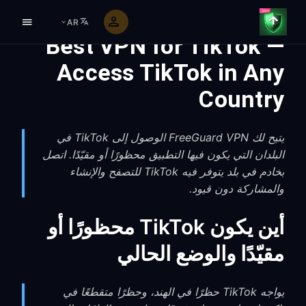
AR
Best VPN for TikTok —
Access TikTok in Any
Country
يتيح لك FreeGuard VPN الوصول إلى TikTok في
البلدان التي يكون فيها التطبيق محظورًا أو مقيّدًا. اتصل
بخادم في بلد يتوفر فيه TikTok للتصفح والإنشاء
والمشاركة دون قيود.
أين يكون TikTok محظورًا أو
مقيّدًا والوضع الحالي
يواجه TikTok حظرًا في الهند، وحظرًا متقطعًا في