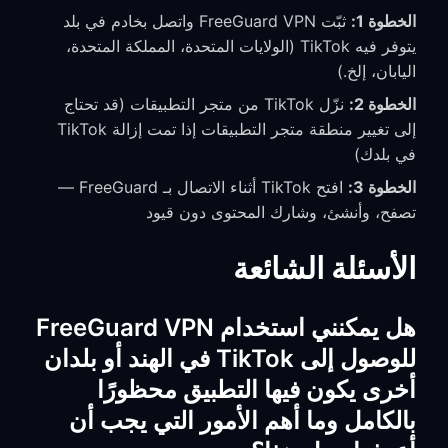
الخطوة 1:
ثبّت FreeGuard VPN واتصل بخادم في بلد
يتوفر فيه TikTok (الولايات المتحدة، المملكة المتحدة،
اليابان، إلخ.)
الخطوة 2:
نزّل TikTok من متجر التطبيقات (قد تحتاج
إلى تغيير منطقة متجر التطبيقات إذا تمت إزالة TikTok
في بلدك)
الخطوة 3:
افتح TikTok أثناء الاتصال بـ FreeGuard —
تصفح، وأنشئ، وشارك المحتوى دون قيود
الأسئلة الشائعة
هل يمكنني استخدام FreeGuard VPN
للوصول إلى TikTok في الهند أو بلدان
أخرى يكون فيها التطبيق محظورًا
بالكامل وما أهم الأمور التي يجب أن