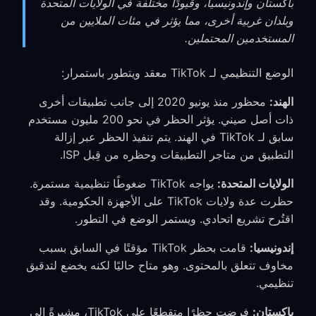
باكستان وإندونيسيا، وقيودًا مختلفة في الولايات المتحدة
وبلدان غربية أخرى، مما يؤثر في مئات الملايين من
المستخدمين المحتملين.
الوضع التنظيمي لـ TikTok معقد ويتطور باستمرار:
الهند:
محظور منذ يونيو 2020 إلى جانب تطبيقات أخرى
ذات أصل صيني. يؤثر الحظر في نحو 200 مليون مستخدم
سابق لـ TikTok في الهند. يتم تنفيذ الحظر عبر إزالة
التطبيق من متاجر التطبيقات وحظره من قِبل ISP.
الولايات المتحدة:
يواجه TikTok ضغوطًا تنظيمية مستمرة.
حظرت عدة ولايات TikTok على الأجهزة الحكومية. وقد
اقتُرح تشريع اتحادي. ويستمر الوضع في التطور.
إندونيسيا:
قامت بحظر TikTok مؤقتًا في السابق بسبب
مخاوف تتعلق بالمحتوى. وهو متاح حاليًا لكنه يخضع لتدقيق
تنظيمي.
باكستان:
فرضت حظرًا متقطعًا على TikTok، مشيرةً إلى