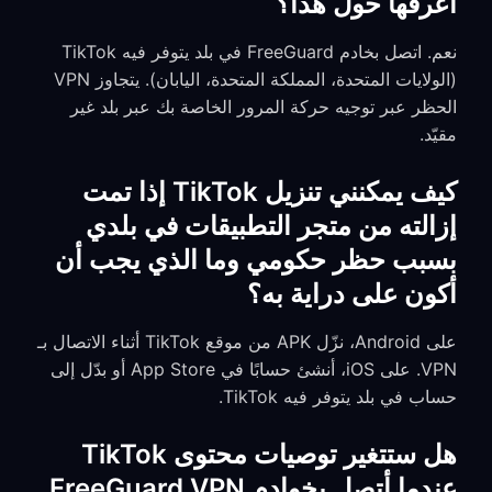
أعرفها حول هذا؟
نعم. اتصل بخادم FreeGuard في بلد يتوفر فيه TikTok
(الولايات المتحدة، المملكة المتحدة، اليابان). يتجاوز VPN
الحظر عبر توجيه حركة المرور الخاصة بك عبر بلد غير
مقيّد.
كيف يمكنني تنزيل TikTok إذا تمت
إزالته من متجر التطبيقات في بلدي
بسبب حظر حكومي وما الذي يجب أن
أكون على دراية به؟
على Android، نزّل APK من موقع TikTok أثناء الاتصال بـ
VPN. على iOS، أنشئ حسابًا في App Store أو بدّل إلى
حساب في بلد يتوفر فيه TikTok.
هل ستتغير توصيات محتوى TikTok
عندما أتصل بخوادم FreeGuard VPN