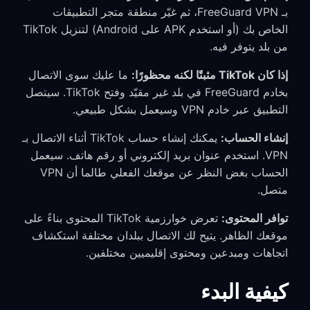
بـ FreeGuard VPN، ثم غيّر منطقة متجر التطبيقات
الخاص بك (أو استخدم APK على Android) لتنزيل TikTok
من بلد يتوفر فيه.
إذا كان TikTok مثبتًا لكنه محظورًا:
ما عليك سوى الاتصال
بخادم FreeGuard في بلد غير مقيّد وفتح TikTok. سيتصل
التطبيق عبر خادم VPN وسيعمل بشكل طبيعي.
إنشاء الحساب:
يمكنك إنشاء حساب TikTok أثناء الاتصال بـ
VPN. استخدم عنوان بريد إلكتروني أو رقم هاتف. سيعمل
الحساب بغض النظر عن موقعك الفعلي طالما أن VPN
متصل.
توافر المحتوى:
تعرض خوارزمية TikTok المحتوى بناءً على
موقعك الظاهر. يتيح لك الاتصال ببلدان مختلفة استكشاف
اتجاهات ومبدعين ومحتوى إقليميين مختلفين.
كيفية البدء