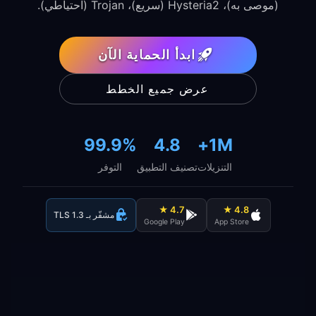
(موصى به)، Hysteria2 (سريع)، Trojan (احتياطي).
ابدأ الحماية الآن
عرض جميع الخطط
99.9%
4.8
1M+
التنزيلات
تصنيف التطبيق
التوفر
4.7 ★
4.8 ★
مشفّر بـ TLS 1.3
Google Play
App Store