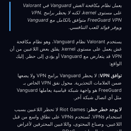
يعمل نظام مكافحة الغش Vanguard في Valorant
على مستوى kernel، لكنه لا يحظر برامج VPN.
FreeGuard VPN متوافق بالكامل مع Vanguard
ويوفر فوائد للعب التنافسي.
يستخدم Valorant نظام Vanguard، وهو نظام مكافحة
غش يعمل على مستوى kernel. يقلق بعض اللاعبين من أن
VPN قد يتعارض مع Vanguard أو يؤدي إلى حظر. إليك
الواقع:
توافق VPN:
لا يحظر Vanguard برامج VPN ولا يضعها
ضمن العلامات التحذيرية. محول نفق VPN الخاص بـ
FreeGuard هو واجهة شبكة قياسية يعاملها Vanguard
مثل أي اتصال شبكة آخر.
لا يوجد خطر حظر:
Riot Games لا تحظر اللاعبين بسبب
استخدام VPNs. تُستخدم VPNs على نطاق واسع من قبل
اللاعبين، وصناع المحتوى، واللاعبين المحترفين لأغراض