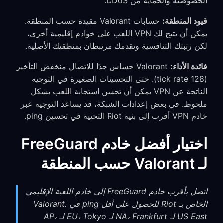
الخصوصية والحماية من DDoS.
قيود المنطقة:
حسابات Valorant مقيدة حسب المنطقة.
يمكن أن يتيح لك VPN اللعب على خوادم إقليمية أخرى،
لكن رتبتك التنافسية وتقدمك مرتبطان بمنطقتك الأصلية.
فائدة الأداء:
Valorant حساس جدًا للاتصال منخفض التأخير
(tick rate 128). حتى التحسينات الصغيرة في التوجيه
الناتجة عن VPN يمكن أن تحسن استجابة اللعب بشكل
ملحوظ. في بعض إعدادات الشبكة، قد يساعد التوجيه عبر
خادم VPN أقرب إلى بنية Riot التحتية في تحسين ping.
اختيار أفضل خادم FreeGuard
لـ Valorant حسب المنطقة
اتصل بأقرب خادم FreeGuard إلى خادم اللعبة الإقليمي
الخاص بـ Riot للحصول على أقل ping في Valorant.
US East لـ NA، Frankfurt لـ EU، Tokyo لـ AP،