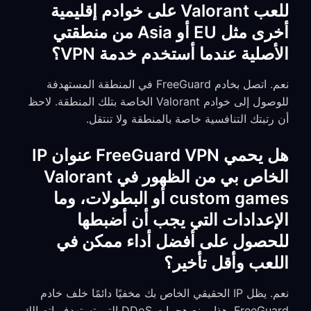
للعب Valorant على خوادم إقليمية
أخرى مثل EU أو Asia من منطقتي
الأصلية عندما أستخدم خدمة VPN؟
نعم. اتصل بخادم FreeGuard في المنطقة المستهدفة
للوصول إلى خوادم Valorant الخاصة بتلك المنطقة. لاحظ
أن رتبتك التنافسية خاصة بالمنطقة ولا تنتقل.
هل يحمي FreeGuard VPN عنوان IP
الخاص بي من الظهور في Valorant
custom games أو البطولات، وما
الإعدادات التي يجب أن أضبطها
للحصول على أفضل أداء ممكن في
اللعب وأقل تأخير؟
نعم. يظل IP الحقيقي الخاص بك مخفيًا دائمًا خلف خادم
FreeGuard. هذا يمنع هجمات DDoS التي تستهدف اتصالك