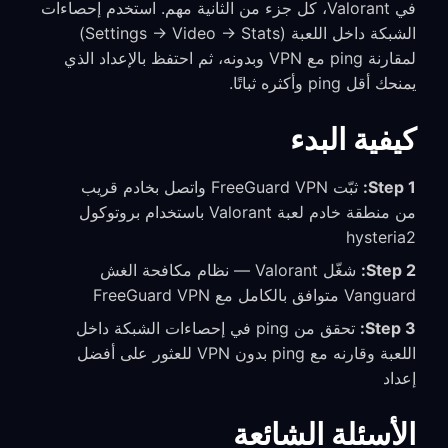
في Valorant، كل جزء من الثانية مهم. استخدم إحصاءات
الشبكة داخل اللعبة (Settings → Video → Stats)
لمقارنة ping مع VPN وبدونه، ثم احتفظ بالإعداد الذي
يمنحك أقل ping وأكثره ثباتًا.
كيفية البدء
Step 1:
ثبّت FreeGuard VPN واتصل بخادم قريب
من منطقة خادم لعبة Valorant باستخدام بروتوكول
hysteria2
Step 2:
شغّل Valorant — نظام مكافحة الغش
Vanguard متوافق بالكامل مع FreeGuard VPN
Step 3:
تحقق من ping في إحصاءات الشبكة داخل
اللعبة وقارنه مع ping بدون VPN للعثور على أفضل
إعداد
الأسئلة الشائعة