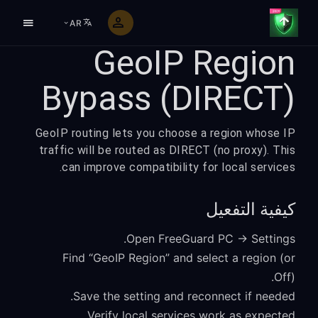
AR
GeoIP Region
Bypass (DIRECT)
GeoIP routing lets you choose a region whose IP
traffic will be routed as DIRECT (no proxy). This
can improve compatibility for local services.
كيفية التفعيل
Open FreeGuard PC → Settings.
Find “GeoIP Region” and select a region (or
Off).
Save the setting and reconnect if needed.
Verify local services work as expected.