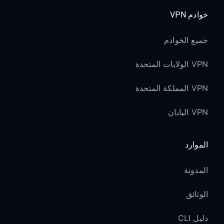
خوادم VPN
جميع الخوادم
VPN الولايات المتحدة
VPN المملكة المتحدة
VPN اليابان
الموارد
المدونة
الوثائق
دليل CLI