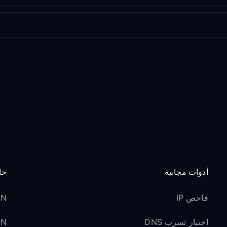
أدوات مجانية
حا
فاحص IP
VPN 
اختبار تسرب DNS
VPN ل