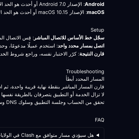
Android
: الإصدار Android 7.0 أو أحدث هو الحد الأدنى الموثق؛ تحقق من الوضع النشط والمسار بعد الاتصال في الولايات المتحدة.
macOS
: الإصدار macOS 10.15 أو أحدث هو الحد الأدنى الموثق؛ احتفظ بالملف التعريفي وقِس المسار قبل تغيير الإعدادات.
Setup
سجّل خط الأساس للاتصال المباشر
: قِس الاتصال ال
اتصل بمسار محدد واحد
: استخدم عميلًا مدعومًا، وحد
قارن النتيجة
: كرّر الاختبار نفسه، وراجع شروط الخد
Troubleshooting
المسار المحدد أبطأ
قارن المسار المباشر بنقطة نهاية قريبة واحدة، ثم 
لا تزال الخدمة أو التطبيق يتصرفان بالطريقة نفسها
تحقق من الحساب وجلسة التطبيق وسلوك DNS وسياسة الخدمة كلٌّ على حدة؛ فتغيير المسار ليس المتغير الوحيد.
FAQ
هل سيؤدي مسار متوافق مع Clash في الولايات المتحدة دائمًا إلى تحسين الألعاب؟