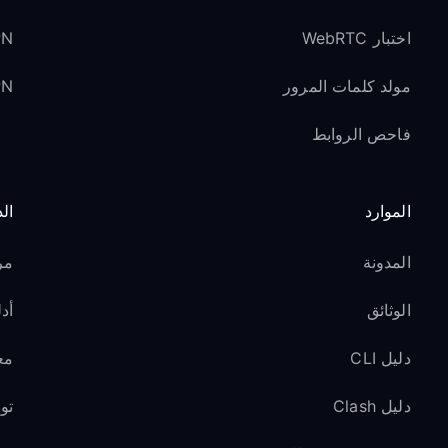
اختبار WebRTC
VPN لوسائل ا
مولد كلمات المرور
VPN ل
فاحص الروابط
الموارد
ال
المدونة
مر
الوثائق
أدل
دليل CLI
مع
دليل Clash
تو