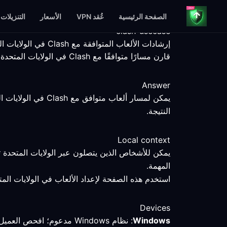
الصفحة الرئيسية
عُقد VPN
الأسعار
التنزيلات
clash-usecase
إرشادات الألعاب المتوافقة مع Clash في الولايات المتحدة
قارن مسارًا متوافقًا مع Clash في الولايات المتحدة باستخدام خطوات إعداد قابلة للقياس، وحقائق المنصات، وحدود الخدمة الموضحة صراحةً.
Answer
يمكن لمسار ألعاب 
النتيجة.
Local context
يمكن للأشخاص الذين يتصلون عبر الولايات المتحدة 
المهمة.
استخدم هذه الصفحة لإعداد الألعاب في الولايات المتح
Devices
Windows
: نظام Windows مدعوم؛ افحص العميل المتوافق مع Clash وقارن المسار المحدد باتصال مباشر.