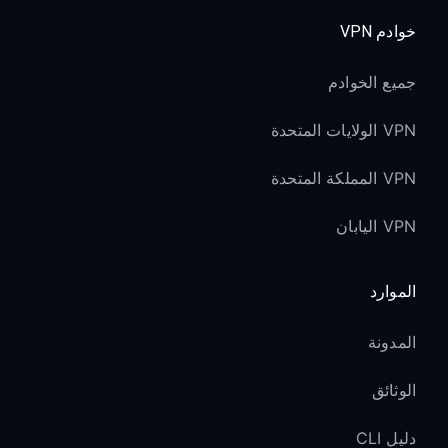
خوادم VPN
جميع الخوادم
VPN الولايات المتحدة
VPN المملكة المتحدة
VPN اليابان
الموارد
المدونة
الوثائق
دليل CLI