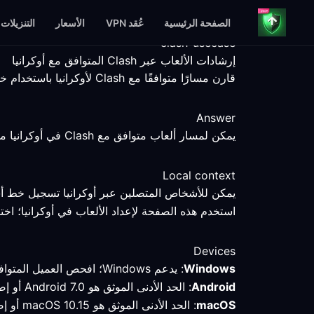
الصفحة الرئيسية
عُقد VPN
الأسعار
التنزيلات
clash-usecase
إرشادات الألعاب عبر Clash المتوافق مع أوكرانيا
قارن مسارًا متوافقًا مع Clash لأوكرانيا باستخدام خطوات إعداد قابلة للقياس، وحقائق عن المنصات، وحدود واضحة للخدمة.
Answer
يمكن لمسار ألعاب متوافق مع Clash في أوكرانيا مساعدتك في مقارنة اتصال محدد، لكن نقطة النهاية والعميل والخدمة والشبكة المحلية تظل عوامل تحدد النتيجة.
Local context
يمكن للأشخاص المتصلين عبر أوكرانيا تسجيل خط أس
استخدم هذه الصفحة لإعداد الألعاب في أوكرانيا؛ اختي
Devices
Windows
: يدعم Windows؛ افحص العميل المتوافق مع Clash وقارن المسار المحدد باتصال مباشر.
Android
: الحد الأدنى الموثق هو Android 7.0 أو إصدار أحدث؛ تحقق من الوضع النشط والمسار بعد الاتصال في أوكرانيا.
macOS
: الحد الأدنى الموثق هو macOS 10.15 أو إصدار أحدث؛ احتفظ بالملف التعريفي وقِس المسار قبل تغيير الإعدادات.