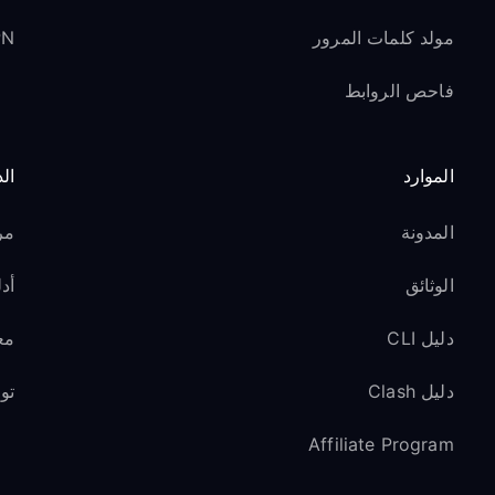
مولد كلمات المرور
VPN ل
فاحص الروابط
الموارد
ال
المدونة
مر
الوثائق
أدل
دليل CLI
مع
دليل Clash
تو
Affiliate Program