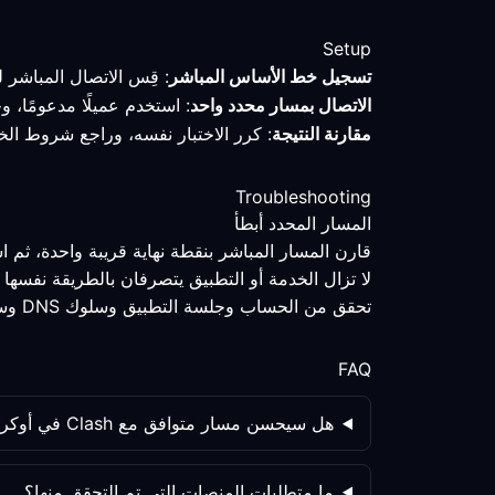
Setup
تسجيل خط الأساس المباشر
: قِس الاتصال المباشر ل
الاتصال بمسار محدد واحد
: استخدم عميلًا مدعومًا، و
مقارنة النتيجة
: كرر الاختبار نفسه، وراجع شروط الخ
Troubleshooting
المسار المحدد أبطأ
قارن المسار المباشر بنقطة نهاية قريبة واحدة، ثم 
لا تزال الخدمة أو التطبيق يتصرفان بالطريقة نفسها
تحقق من الحساب وجلسة التطبيق وسلوك DNS وسياسة الخدمة كلٌّ على حدة؛ فتغيير المسار ليس المتغير الوحيد.
FAQ
هل سيحسن مسار متوافق مع Clash في أوكرانيا تجربة الألعاب دائمًا؟
ما متطلبات المنصات التي تم التحقق منها؟