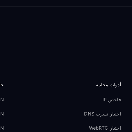
أدوات مجانية
حا
فاحص IP
VPN 
اختبار تسرب DNS
VPN ل
اختبار WebRTC
VPN لوسائل ا