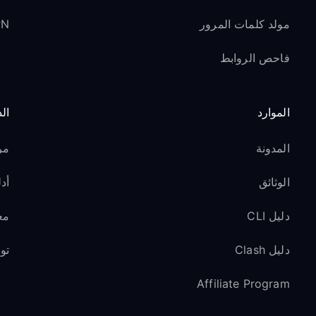
مولد كلمات المرور
VPN ل
فاحص الروابط
الموارد
ال
المدونة
مر
الوثائق
أدل
دليل CLI
مع
دليل Clash
تو
Affiliate Program