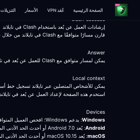
الصفحة الرئيسية
عُقد VPN
الأسعار
التنزيلات
clash-usecase
إرشادات العمل عن بُعد باستخدام Clash في تايلاند
قارن مسارًا متوافقًا مع Clash في تايلاند من خلال خطوات إعداد قابلة للقياس، وحقائق عن المنصات، وحدود واضحة للخدمة.
Answer
يمكن لمسار متوافق مع Clash للعمل عن بُعد في تايلاند مساعدتك في مقارنة اتصال محدد، لكن تظل نقطة النهاية والعميل والخدمة والشبكة المحلية عوامل تحدد النتيجة.
Local context
يمكن للأشخاص المتصلين عبر تايلاند تسجيل خط أساس 
استخدم هذه الصفحة لإعداد العمل عن بُعد في تايلاند؛
Devices
Windows
: يدعم Windows؛ افحص العميل المتوافق مع Clash وقارن المسار المحدد باتصال مباشر.
Android
: يُعد Android 7.0 أو أحدث الحد الأدنى المتحقق منه؛ تحقّق من الوضع والمسار النشطين بعد الاتصال في تايلاند.
macOS
: يُعد macOS 10.15 أو أحدث الحد الأدنى المتحقق منه؛ احتفظ بالملف التعريفي وقِس المسار قبل تغيير الإعدادات.