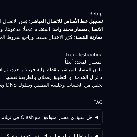
Setup
تسجيل خط الأساس للاتصال المباشر
: قِس الاتصال ا
الاتصال بمسار محدد واحد
: استخدم عميلًا مدعومًا، و
مقارنة النتيجة
: كرّر الاختبار نفسه، وراجع شروط الخ
Troubleshooting
المسار المحدد أبطأ
قارن المسار المباشر بنقطة نهاية قريبة واحدة، ثم 
لا تزال الخدمة أو التطبيق يعملان بالطريقة نفسها
تحقق من الحساب وجلسة التطبيق وسلوك DNS وسياسة الخدمة كلٌّ على حدة؛ فتغيير المسار ليس العامل الوحيد.
FAQ
هل سيؤدي مسار متوافق مع Clash في تايلاند دائمًا إلى تحسين العمل عن بُعد؟
ما متطلبات المنصات التي تم التحقق منها؟