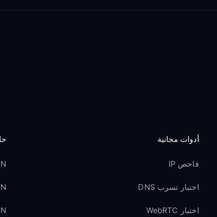
أدوات مجانية
حا
فاحص IP
VPN 
اختبار تسرب DNS
VPN ل
اختبار WebRTC
VPN لوسائل ا