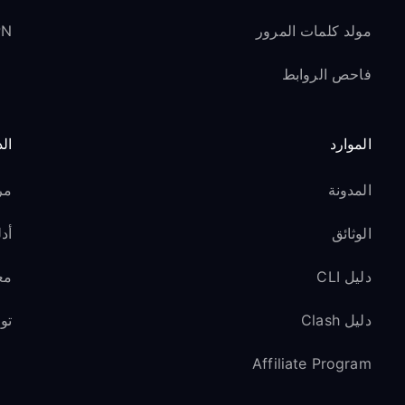
مولد كلمات المرور
VPN ل
فاحص الروابط
الموارد
ال
المدونة
مر
الوثائق
أدل
دليل CLI
مع
دليل Clash
تو
Affiliate Program