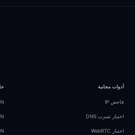
أدوات مجانية
حا
فاحص IP
VPN 
اختبار تسرب DNS
VPN ل
اختبار WebRTC
VPN لوسائل ا