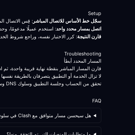
Setup
سجّل خط الأساس للاتصال المباشر
: قِس الاتصال ال
اتصل بمسار محدد واحد
: استخدم عميلًا مدعومًا، وح
قارن النتيجة
: كرر الاختبار نفسه، وراجع شروط الخد
Troubleshooting
المسار المحدد أبطأ
قارن المسار المباشر بنقطة نهاية قريبة واحدة، ثم 
لا تزال الخدمة أو التطبيق يتصرفان بالطريقة نفسها
تحقق من الحساب وجلسة التطبيق وسلوك DNS وسياسة الخدمة كلٌّ على حدة؛ فتغيير المسار ليس المتغير الوحيد.
FAQ
هل سيحسن مسار متوافق مع Clash في سلوفينيا الخصوصية دائمًا؟
ما متطلبات المنصات التي تم التحقق منها؟