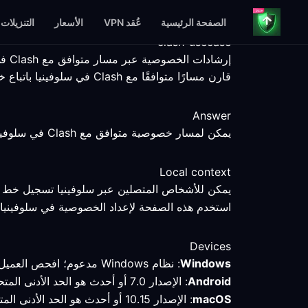
الصفحة الرئيسية
عُقد VPN
الأسعار
التنزيلات
clash-usecase
إرشادات الخصوصية عبر مسار متوافق مع Clash في سلوفينيا
قارن مسارًا متوافقًا مع Clash في سلوفينيا باتباع خطوات إعداد قابلة للقياس، وراجع حقائق المنصات وحدود الخدمة بوضوح.
Answer
يمكن لمسار خصوصية متوافق مع Clash في سلوفينيا أن يساعدك في مقارنة اتصال محدد، لكن نقطة النهاية والعميل والخدمة والشبكة المحلية تظل عوامل تحدد النتيجة.
Local context
يمكن للأشخاص المتصلين عبر سلوفينيا تسجيل خط أس
استخدم هذه الصفحة لإعداد الخصوصية في سلوفينيا؛ فا
Devices
Windows
: نظام Windows مدعوم؛ افحص العميل المتوافق مع Clash وقارن المسار المحدد باتصال مباشر.
Android
: الإصدار 7.0 أو أحدث هو الحد الأدنى المتحقق منه؛ تحقق من الوضع والمسار النشطين بعد الاتصال في سلوفينيا.
macOS
: الإصدار 10.15 أو أحدث هو الحد الأدنى المتحقق منه؛ احتفظ بالملف التعريفي وقِس المسار قبل تغيير الإعدادات.