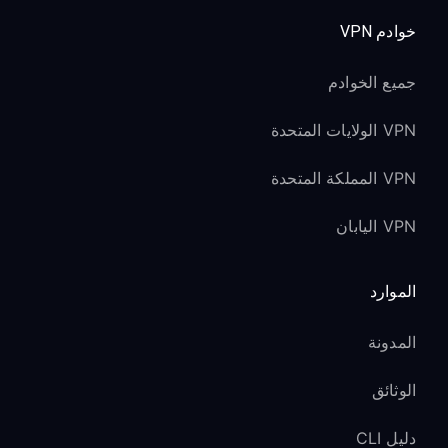
خوادم VPN
جميع الخوادم
VPN الولايات المتحدة
VPN المملكة المتحدة
VPN اليابان
الموارد
المدونة
الوثائق
دليل CLI