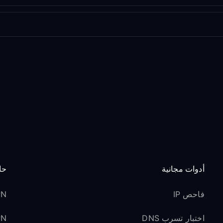
أدوات مجانية
حا
فاحص IP
VPN 
اختبار تسرب DNS
VPN ل