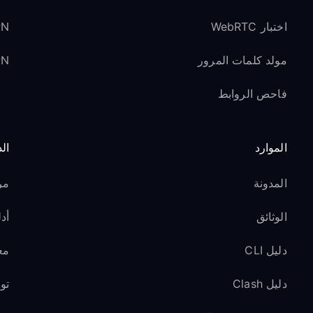
اختبار WebRTC
VPN لوسائل ا
مولد كلمات المرور
VPN ل
فاحص الروابط
الموارد
ال
المدونة
مر
الوثائق
أدل
دليل CLI
مع
دليل Clash
تو