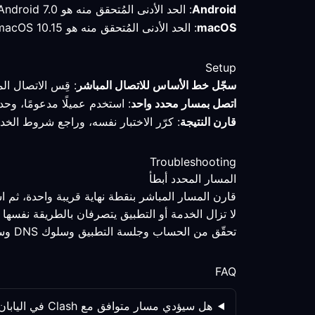
Android
: الحد الأدنى المُتحقق منه هو Android 7.0 أو أحدث؛ تحقّق من الوضع النشط والمسار بعد الاتصال في اليابان.
macOS
: الحد الأدنى المُتحقق منه هو macOS 10.15 أو أحدث؛ احتفظ بالملف التعريفي وقِس المسار قبل تغيير الإعدادات.
Setup
سجّل خط الأساس للاتصال المباشر
: قِس الاتصال ال
اتصل بمسار محدد واحد
: استخدم عميلًا مدعومًا، وحد
قارن النتيجة
: كرّر الاختبار نفسه، وراجع شروط الخد
Troubleshooting
المسار المحدد أبطأ
قارن المسار المباشر بنقطة نهاية قريبة واحدة، ثم 
لا تزال الخدمة أو التطبيق يتصرفان بالطريقة نفسها
تحقّق من الحساب وجلسة التطبيق وسلوك DNS وسياسة الخدمة كلٌّ على حدة؛ فتغيير المسار ليس العامل الوحيد.
FAQ
هل سيؤدي مسار متوافق مع Clash في اليابان دائمًا إلى تحسين العمل عن بُعد؟