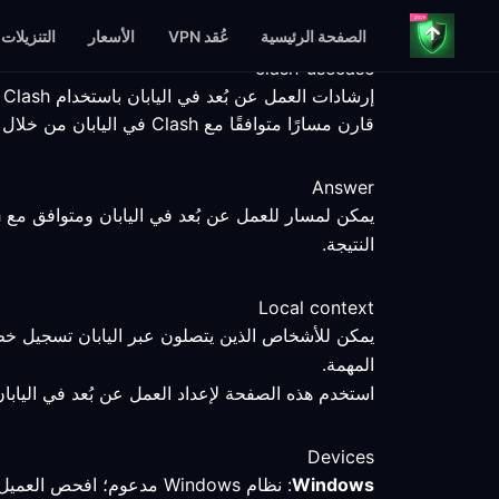
الصفحة الرئيسية
عُقد VPN
الأسعار
التنزيلات
clash-usecase
إرشادات العمل عن بُعد في اليابان باستخدام Clash المتوافق
قارن مسارًا متوافقًا مع Clash في اليابان من خلال خطوات إعداد قابلة للقياس، وحقائق المنصات، وحدود الخدمة الموضحة بوضوح.
Answer
النتيجة.
Local context
يمكن للأشخاص الذين يتصلون عبر اليابان تسجيل خط 
المهمة.
استخدم هذه الصفحة لإعداد العمل عن بُعد في اليابان؛
Devices
Windows
: نظام Windows مدعوم؛ افحص العميل المتوافق مع Clash وقارن المسار المحدد باتصال مباشر.