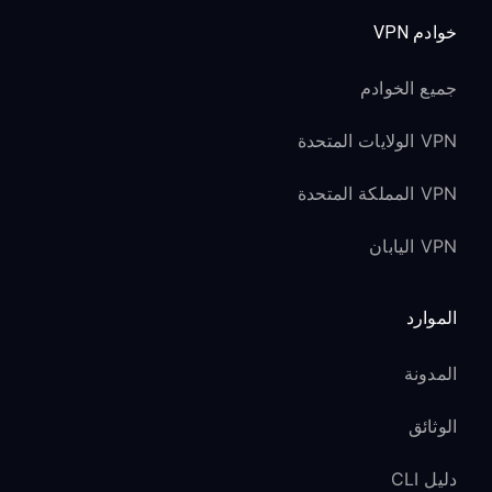
خوادم VPN
جميع الخوادم
VPN الولايات المتحدة
VPN المملكة المتحدة
VPN اليابان
الموارد
المدونة
الوثائق
دليل CLI