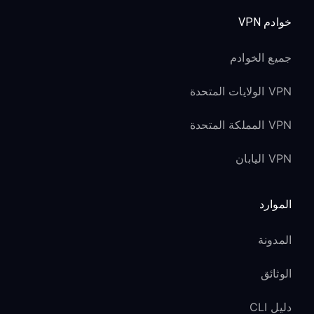
خوادم VPN
جميع الخوادم
VPN الولايات المتحدة
VPN المملكة المتحدة
VPN اليابان
الموارد
المدونة
الوثائق
دليل CLI