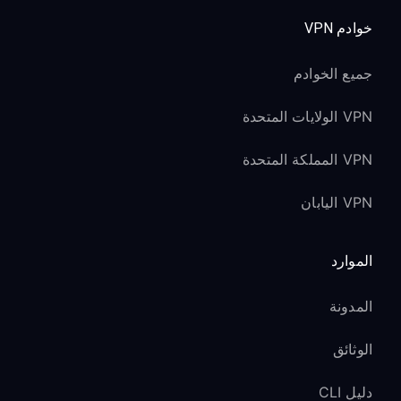
خوادم VPN
جميع الخوادم
VPN الولايات المتحدة
VPN المملكة المتحدة
VPN اليابان
الموارد
المدونة
الوثائق
دليل CLI