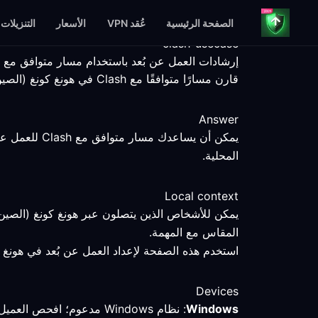
الصفحة الرئيسية
عُقد VPN
الأسعار
التنزيلات
clash-usecase
إرشادات العمل عن بُعد باستخدام مسار متوافق مع Clash في هونغ كونغ (الصين)
قارن مسارًا متوافقًا مع Clash في هونغ كونغ (الصين) باستخدام خطوات إعداد قابلة للقياس، وحقائق عن المنصات، وحدود الخدمة الواضحة.
Answer
يمكن أن يسا
المحلية.
Local context
يمكن للأشخاص الذين يتصلون عبر هونغ كونغ (الصين)
المقاس مع المهمة.
استخدم هذه الصفحة لإعداد العمل عن بُعد في هونغ كو
Devices
Windows
: نظام Windows مدعوم؛ افحص العميل المتوافق مع Clash وقارن المسار المحدد باتصال مباشر.