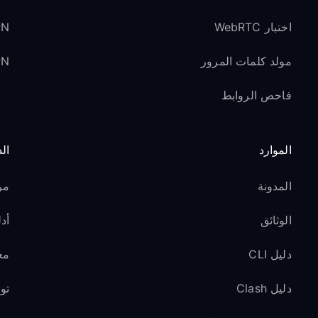
اختبار WebRTC
VPN لوسائل ا
مولد كلمات المرور
VPN ل
فاحص الروابط
الموارد
ال
المدونة
مر
الوثائق
أدل
دليل CLI
مع
دليل Clash
تو