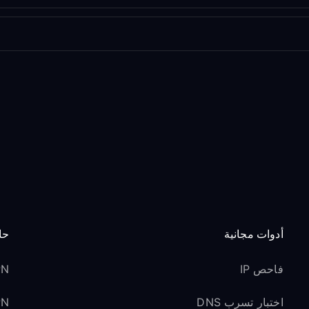
أدوات مجانية
حا
فاحص IP
VPN 
اختبار تسرب DNS
VPN ل