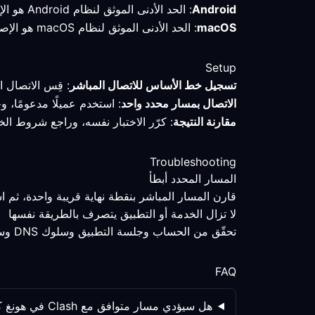
Android
: الحد الأدنى الموثق لنظام Android هو الإصدار 7.0 أو أحدث؛ تحقّق من الوضع النشط والمسار بعد الاتصال في هونغ كونغ (الصين).
macOS
: الحد الأدنى الموثق لنظام macOS هو الإصدار 10.15 أو أحدث؛ احتفظ بالملف الشخصي وقِس المسار قبل تغيير الإعدادات.
Setup
تسجيل خط الأساس للاتصال المباشر
: قِس الاتصال ا
الاتصال بمسار محدد واحد
: استخدم عميلًا مدعومًا، 
مقارنة النتيجة
: كرّر الاختبار نفسه، وراجع شروط الخ
Troubleshooting
المسار المحدد أبطأ
قارن المسار المباشر بنقطة نهاية قريبة واحدة، ثم
لا تزال الخدمة أو التطبيق يتصرف بالطريقة نفسها
تحقّق من الحساب وجلسة التطبيق وسلوك DNS وسياسة الخدمة كلٌّ على حدة؛ فتغيير المسار ليس المتغير الوحيد.
FAQ
هل سيؤدي مسار متوافق مع Clash في هونغ كونغ (الصين) دائمًا إلى تحسين العمل عن بُعد؟