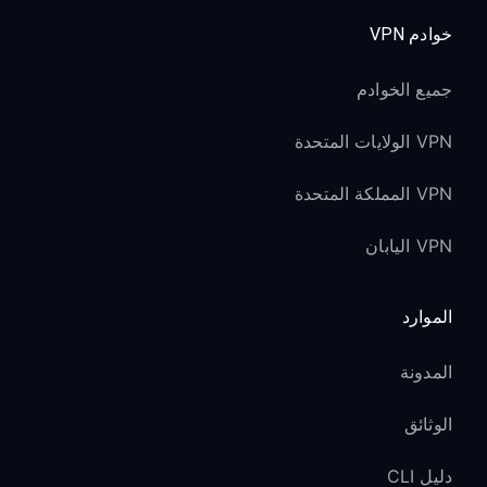
خوادم VPN
جميع الخوادم
VPN الولايات المتحدة
VPN المملكة المتحدة
VPN اليابان
الموارد
المدونة
الوثائق
دليل CLI