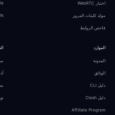
اختبار WebRTC
VPN لوسائل ا
مولد كلمات المرور
VPN ل
فاحص الروابط
الموارد
ال
المدونة
مر
الوثائق
أدل
دليل CLI
مع
دليل Clash
تو
Affiliate Program