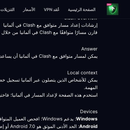
الصفحة الرئيسية
عُقد VPN
الأسعار
التنزيلات
clash-overview
إرشادات إعداد مسار متوافق مع Clash في ألمانيا
قارن مسارًا متوافقًا مع Clash في ألمانيا من خلال خطوات إعداد قابلة للقياس، وحقائق المنصات، وحدود الخدمة الواضحة.
Answer
يمكن لمسار متوافق مع Clash في ألمانيا أن يساعدك في مقارنة اتصال محدد، لكن نقطة النهاية والعميل والخدمة والشبكة المحلية تظل عوامل تحدد النتيجة.
Local context
يمكن للأشخاص الذين يتصلون عبر ألمانيا تسجيل خط
المهمة.
استخدم هذه الصفحة لإعداد المسار في ألمانيا؛ فاخت
Devices
Windows
: يدعم Windows؛ افحص العميل المتوافق مع Clash وقارن المسار المحدد باتصال مباشر.
Android
: الحد الأدنى الموثق هو Android 7.0 أو إصدار أحدث؛ تحقق من الوضع النشط والمسار بعد الاتصال في ألمانيا.