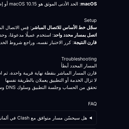
macOS
: الحد الأدنى الموثق هو macOS 10.15 أو إصدار أحدث؛ احتفظ بالملف التعريفي وقِس المسار قبل تغيير الإعدادات.
Setup
سجّل خط الأساس للاتصال المباشر
: قِس الاتصال ال
اتصل بمسار محدد واحد
: استخدم عميلًا مدعومًا، وحد
قارن النتيجة
: كرر الاختبار نفسه، وراجع شروط الخد
Troubleshooting
المسار المحدد أبطأ
قارن المسار المباشر بنقطة نهاية قريبة واحدة، ثم 
لا تزال الخدمة أو التطبيق يعملان بالطريقة نفسها
تحقق من الحساب وجلسة التطبيق وسلوك DNS وسياسة الخدمة كلٌّ على حدة؛ فتغيير المسار ليس المتغير الوحيد.
FAQ
هل سيحسّن مسار متوافق مع Clash في ألمانيا إعداد المسار دائمًا؟