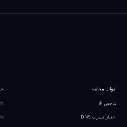
أدوات مجانية
حا
فاحص IP
VPN 
اختبار تسرب DNS
VPN ل